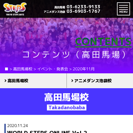
03-6233-9133
高田馬場
03-6903-1767
アニメダンス池袋
MENU
CONTENTS
コンテンツ（高田馬場）
■
>
高田馬場校
>
イベント・発表会
>
2020年11月
高田馬場校
アニメダンス池袋校
高田馬場校
Takadanobaba
2020.11.24