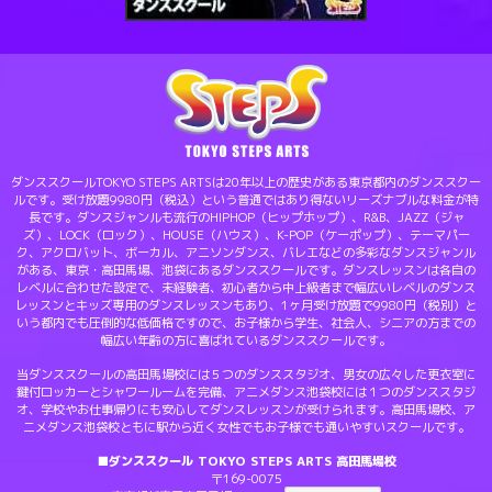
ダンススクールTOKYO STEPS ARTSは20年以上の歴史がある東京都内のダンススクー
ルです。受け放題9980円（税込）という普通ではあり得ないリーズナブルな料金が特
長です。ダンスジャンルも流行のHIPHOP（ヒップホップ）、R&B、JAZZ（ジャ
ズ）、LOCK（ロック）、HOUSE（ハウス）、K-POP（ケーポップ）、テーマパー
ク、アクロバット、ボーカル、アニソンダンス、バレエなどの多彩なダンスジャンル
がある、東京・高田馬場、池袋にあるダンススクールです。ダンスレッスンは各自の
レベルに合わせた設定で、未経験者、初心者から中上級者まで幅広いレベルのダンス
レッスンとキッズ専用のダンスレッスンもあり、1ヶ月受け放題で9980円（税別）と
いう都内でも圧倒的な低価格ですので、お子様から学生、社会人、シニアの方までの
幅広い年齢の方に喜ばれているダンススクールです。
当ダンススクールの高田馬場校には５つのダンススタジオ、男女の広々した更衣室に
鍵付ロッカーとシャワールームを完備、アニメダンス池袋校には１つのダンススタジ
オ、学校やお仕事帰りにも安心してダンスレッスンが受けられます。高田馬場校、ア
ニメダンス池袋校ともに駅から近く女性でもお子様でも通いやすいスクールです。
■ダンススクール TOKYO STEPS ARTS 高田馬場校
〒169-0075