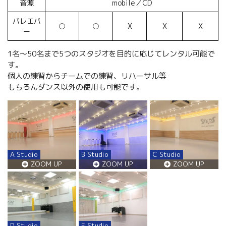
音源
mobile／CD
バレエバ
○
○
X
X
X
ー
1名～50名まで5つのスタジオを目的に応じてレンタル可能で
す。
個人の練習からチームでの練習、リハーサル等
もちろんダンス以外の使用も可能です。
A Studio
B Studio
C Studio
ZOOM UP
ZOOM UP
ZOOM UP
D Studio
E Studio