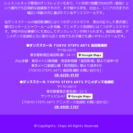
レッスンとキッズ専用のダンスレッスンもあり、1ヶ月受け放題で9980円（税別）と
いう都内でも圧倒的な低価格ですので、お子様から学生、社会人、シニアの方までの
幅広い年齢の方に喜ばれているダンススクールです。
当ダンススクールの高田馬場校には５つのダンススタジオ、男女の広々した更衣室に
鍵付ロッカーとシャワールームを完備、アニメダンス池袋校には１つのダンススタジ
オ、学校やお仕事帰りにも安心してダンスレッスンが受けられます。高田馬場校、ア
ニメダンス池袋校ともに駅から近く女性でもお子様でも通いやすいスクールです。
■ダンススクール TOKYO STEPS ARTS 高田馬場校
〒169-0075
東京都新宿区高田馬場1-24-11
Google Maps
JR山手線・東京メトロ東西線・西武新宿線「高田馬場」駅より徒歩1分
東京メトロ副都心線「西早稲田」駅より徒歩6分
[TOKYO STEPS ARTS 高田馬場校 お問い合わせ]：
03-6233-9133
■ダンススクール TOKYO STEPS ARTS アニメダンス池袋校
〒170-0013
東京都豊島区東池袋1-22-5
サンケェビル６F
Google Maps
[TOKYO STEPS ARTS アニメダンス池袋校 お問い合わせ]：
03-6903-1767
© CopyRights. Steps All Rights Reserved.