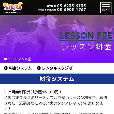
03-6233-9133
高田馬場
03-6903-1767
アニメダンス池袋
MENU
LESSON FEE
レッスン料金
■
>
レッスン料金
料金システム
レンタルスタジオ
料金システム
１ヶ月無制限受け放題16,980円！
全国TOPクラスのリーズナブルで安いレッスン料金で、厳選
された一流講師陣による充実のダンスレッスンを楽しめま
す！