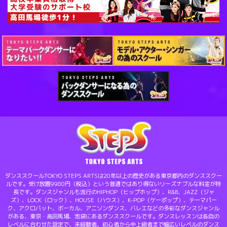
ダンススクールTOKYO STEPS ARTSは20年以上の歴史がある東京都内のダンススクー
ルです。受け放題9980円（税込）という普通ではあり得ないリーズナブルな料金が特
長です。ダンスジャンルも流行のHIPHOP（ヒップホップ）、R&B、JAZZ（ジャ
ズ）、LOCK（ロック）、HOUSE（ハウス）、K-POP（ケーポップ）、テーマパー
ク、アクロバット、ボーカル、アニソンダンス、バレエなどの多彩なダンスジャンル
がある、東京・高田馬場、池袋にあるダンススクールです。ダンスレッスンは各自の
レベルに合わせた設定で、未経験者、初心者から中上級者まで幅広いレベルのダンス