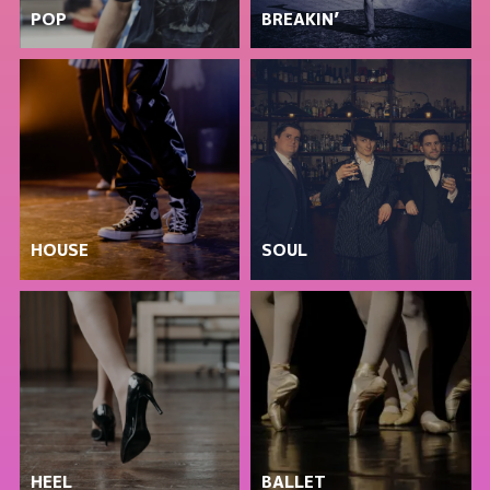
POP
BREAKIN’
HOUSE
SOUL
HEEL
BALLET