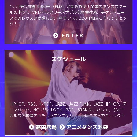
1ヶ月受け放題 9980円（税込）が断然お得！全国のダンススクー
ルの中でもTOPレベルのリーズナブルな料金体系。チケットコー
スでのレッスン受講もOK！料金システムの詳細はこちらでチェッ
ク！
ENTER
スケジュール
HIPHOP、R&B、K-POP、JAZZ、JAZZ FUNK、JAZZ HIPHOP、テ
ーマパーク、HOUSE、LOCK、POP、BRAKIN‘、バレエ、ヴォー
カルなど厳選されたレッスンスケジュールはこちらでチェック！
高田馬場
アニメダンス池袋