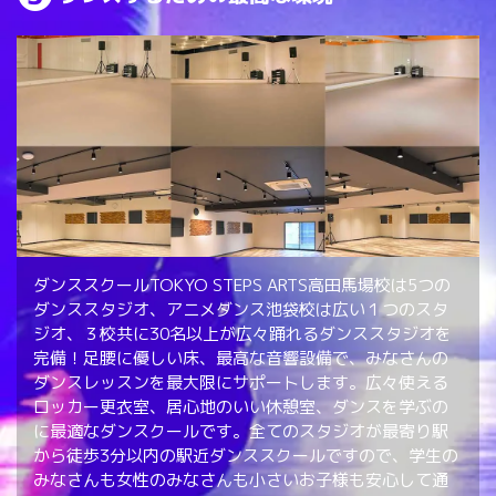
ダンススクールTOKYO STEPS ARTS高田馬場校は5つの
ダンススタジオ、アニメダンス池袋校は広い１つのスタ
ジオ、３校共に30名以上が広々踊れるダンススタジオを
完備！足腰に優しい床、最高な音響設備で、みなさんの
ダンスレッスンを最大限にサポートします。広々使える
ロッカー更衣室、居心地のいい休憩室、ダンスを学ぶの
に最適なダンスクールです。全てのスタジオが最寄り駅
から徒歩3分以内の駅近ダンススクールですので、学生の
みなさんも女性のみなさんも小さいお子様も安心して通