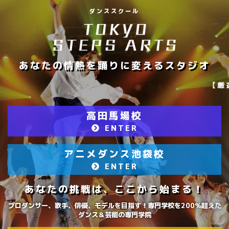
ダンススクール
あなたの情熱を踊りに変えるスタジオ
【厳選された一流インストラクターのダン
高田馬場校
ENTER
アニメダンス池袋校
ENTER
あなたの挑戦は、ここから始まる！
プロダンサー、歌手、俳優、モデルを目指す！専門学校を200％超えた
ダンス＆芸能の専門学院