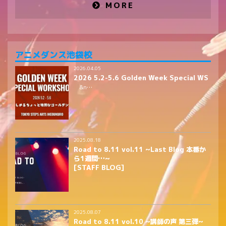
MORE
アニメダンス池袋校
2026.04.05
2026 5.2-5.6 Golden Week Special WS
&n…
2025.08.18
Road to 8.11 vol.11 ~Last Blog 本番か
ら1週間…~
[STAFF BLOG]
2025.08.07
Road to 8.11 vol.10 ~講師の声 第三弾~