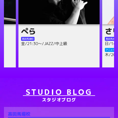
さりの
mis
高田馬場校
高田馬場校
日/14:00～/テーマパーク/初級
水/18:
木/21:
アニメダンス池袋校
木/20:30～/テーマパーク/初級
アニメダン
日/13:
STUDIO BLOG
スタジオブログ
高田馬場校