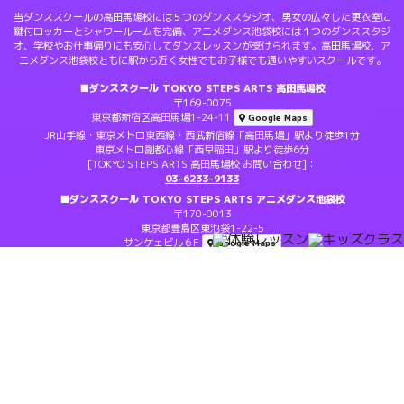
当ダンススクールの高田馬場校には５つのダンススタジオ、男女の広々した更衣室に
鍵付ロッカーとシャワールームを完備、アニメダンス池袋校には１つのダンススタジ
オ、学校やお仕事帰りにも安心してダンスレッスンが受けられます。高田馬場校、ア
ニメダンス池袋校ともに駅から近く女性でもお子様でも通いやすいスクールです。
■ダンススクール TOKYO STEPS ARTS 高田馬場校
〒169-0075
東京都新宿区高田馬場1-24-11
Google Maps
JR山手線・東京メトロ東西線・西武新宿線「高田馬場」駅より徒歩1分
東京メトロ副都心線「西早稲田」駅より徒歩6分
[TOKYO STEPS ARTS 高田馬場校 お問い合わせ]：
03-6233-9133
■ダンススクール TOKYO STEPS ARTS アニメダンス池袋校
〒170-0013
東京都豊島区東池袋1-22-5
サンケェビル６F
Google Maps
[TOKYO STEPS ARTS アニメダンス池袋校 お問い合わせ]：
03-6903-1767
© CopyRights. Steps All Rights Reserved.