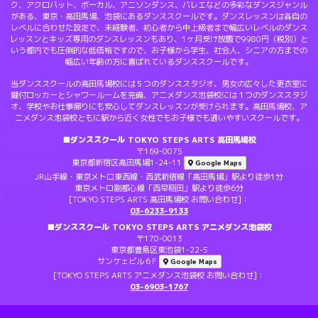
ク、アクロバット、ボーカル、アニソンダンス、バレエなどの多彩なダンスジャンル
がある、東京・高田馬場、池袋にあるダンススクールです。ダンスレッスンは各自の
レベルに合わせた設定で、未経験者、初心者から中上級者まで幅広いレベルのダンス
レッスンとキッズ専用のダンスレッスンもあり、1ヶ月受け放題で9980円（税別）と
いう都内でも圧倒的な低価格ですので、お子様から学生、社会人、シニアの方までの
幅広い年齢の方に喜ばれているダンススクールです。
当ダンススクールの高田馬場校には５つのダンススタジオ、男女の広々した更衣室に
鍵付ロッカーとシャワールームを完備、アニメダンス池袋校には１つのダンススタジ
オ、学校やお仕事帰りにも安心してダンスレッスンが受けられます。高田馬場校、ア
ニメダンス池袋校ともに駅から近く女性でもお子様でも通いやすいスクールです。
■ダンススクール TOKYO STEPS ARTS 高田馬場校
〒169-0075
東京都新宿区高田馬場1-24-11
Google Maps
JR山手線・東京メトロ東西線・西武新宿線「高田馬場」駅より徒歩1分
東京メトロ副都心線「西早稲田」駅より徒歩6分
[TOKYO STEPS ARTS 高田馬場校 お問い合わせ]：
03-6233-9133
■ダンススクール TOKYO STEPS ARTS アニメダンス池袋校
〒170-0013
東京都豊島区東池袋1-22-5
サンケェビル６F
Google Maps
[TOKYO STEPS ARTS アニメダンス池袋校 お問い合わせ]：
03-6903-1767