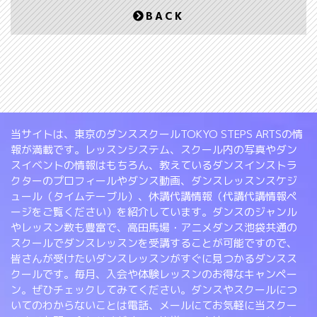
BACK
当サイトは、東京のダンススクールTOKYO STEPS ARTSの情
報が満載です。レッスンシステム、スクール内の写真やダン
スイベントの情報はもちろん、教えているダンスインストラ
クターのプロフィールやダンス動画、ダンスレッスンスケジ
ュール（タイムテーブル）、休講代講情報（代講代講情報ペ
ージをご覧ください）を紹介しています。ダンスのジャンル
やレッスン数も豊富で、高田馬場・アニメダンス池袋共通の
スクールでダンスレッスンを受講することが可能ですので、
皆さんが受けたいダンスレッスンがすぐに見つかるダンスス
クールです。毎月、入会や体験レッスンのお得なキャンペー
ン。ぜひチェックしてみてください。ダンスやスクールにつ
いてのわからないことは電話、メールにてお気軽に当スクー