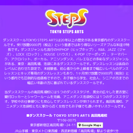
ダンススクールTOKYO STEPS ARTSは20年以上の歴史がある東京都内のダンススクー
ルです。受け放題9980円（税込）という普通ではあり得ないリーズナブルな料金が特
長です。ダンスジャンルも流行のHIPHOP（ヒップホップ）、R&B、JAZZ（ジャ
ズ）、LOCK（ロック）、HOUSE（ハウス）、K-POP（ケーポップ）、テーマパー
ク、アクロバット、ボーカル、アニソンダンス、バレエなどの多彩なダンスジャンル
がある、東京・高田馬場、池袋にあるダンススクールです。ダンスレッスンは各自の
レベルに合わせた設定で、未経験者、初心者から中上級者まで幅広いレベルのダンス
レッスンとキッズ専用のダンスレッスンもあり、1ヶ月受け放題で9980円（税別）と
いう都内でも圧倒的な低価格ですので、お子様から学生、社会人、シニアの方までの
幅広い年齢の方に喜ばれているダンススクールです。
当ダンススクールの高田馬場校には５つのダンススタジオ、男女の広々した更衣室に
鍵付ロッカーとシャワールームを完備、アニメダンス池袋校には１つのダンススタジ
オ、学校やお仕事帰りにも安心してダンスレッスンが受けられます。高田馬場校、ア
ニメダンス池袋校ともに駅から近く女性でもお子様でも通いやすいスクールです。
■ダンススクール TOKYO STEPS ARTS 高田馬場校
〒169-0075
東京都新宿区高田馬場1-24-11
Google Maps
JR山手線・東京メトロ東西線・西武新宿線「高田馬場」駅より徒歩1分