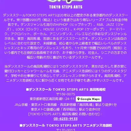
ダンススクールTOKYO STEPS ARTSは20年以上の歴史がある東京都内のダンススクー
ルです。受け放題9980円（税込）という普通ではあり得ないリーズナブルな料金が特
長です。ダンスジャンルも流行のHIPHOP（ヒップホップ）、R&B、JAZZ（ジャ
ズ）、LOCK（ロック）、HOUSE（ハウス）、K-POP（ケーポップ）、テーマパー
ク、アクロバット、ボーカル、アニソンダンス、バレエなどの多彩なダンスジャンル
がある、東京・高田馬場、池袋にあるダンススクールです。ダンスレッスンは各自の
レベルに合わせた設定で、未経験者、初心者から中上級者まで幅広いレベルのダンス
レッスンとキッズ専用のダンスレッスンもあり、1ヶ月受け放題で9980円（税別）と
いう都内でも圧倒的な低価格ですので、お子様から学生、社会人、シニアの方までの
幅広い年齢の方に喜ばれているダンススクールです。
当ダンススクールの高田馬場校には５つのダンススタジオ、男女の広々した更衣室に
鍵付ロッカーとシャワールームを完備、アニメダンス池袋校には１つのダンススタジ
オ、学校やお仕事帰りにも安心してダンスレッスンが受けられます。高田馬場校、ア
ニメダンス池袋校ともに駅から近く女性でもお子様でも通いやすいスクールです。
■ダンススクール TOKYO STEPS ARTS 高田馬場校
〒169-0075
東京都新宿区高田馬場1-24-11
Google Maps
JR山手線・東京メトロ東西線・西武新宿線「高田馬場」駅より徒歩1分
東京メトロ副都心線「西早稲田」駅より徒歩6分
[TOKYO STEPS ARTS 高田馬場校 お問い合わせ]：
03-6233-9133
■ダンススクール TOKYO STEPS ARTS アニメダンス池袋校
〒170-0013