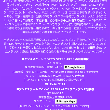
ルです。受け放題9980円（税込）という普通ではあり得ないリーズナブルな料金が特
長です。ダンスジャンルも流行のHIPHOP（ヒップホップ）、R&B、JAZZ（ジャ
ズ）、LOCK（ロック）、HOUSE（ハウス）、K-POP（ケーポップ）、テーマパー
ク、アクロバット、ボーカル、アニソンダンス、バレエなどの多彩なダンスジャンル
がある、東京・高田馬場、池袋にあるダンススクールです。ダンスレッスンは各自の
レベルに合わせた設定で、未経験者、初心者から中上級者まで幅広いレベルのダンス
レッスンとキッズ専用のダンスレッスンもあり、1ヶ月受け放題で9980円（税別）と
いう都内でも圧倒的な低価格ですので、お子様から学生、社会人、シニアの方までの
幅広い年齢の方に喜ばれているダンススクールです。
当ダンススクールの高田馬場校には５つのダンススタジオ、男女の広々した更衣室に
鍵付ロッカーとシャワールームを完備、アニメダンス池袋校には１つのダンススタジ
オ、学校やお仕事帰りにも安心してダンスレッスンが受けられます。高田馬場校、ア
ニメダンス池袋校ともに駅から近く女性でもお子様でも通いやすいスクールです。
■ダンススクール TOKYO STEPS ARTS 高田馬場校
〒169-0075
東京都新宿区高田馬場1-24-11
Google Maps
JR山手線・東京メトロ東西線・西武新宿線「高田馬場」駅より徒歩1分
東京メトロ副都心線「西早稲田」駅より徒歩6分
[TOKYO STEPS ARTS 高田馬場校 お問い合わせ]：
03-6233-9133
■ダンススクール TOKYO STEPS ARTS アニメダンス池袋校
〒170-0013
東京都豊島区東池袋1-22-5
サンケェビル６F
Google Maps
[TOKYO STEPS ARTS アニメダンス池袋校 お問い合わせ]：