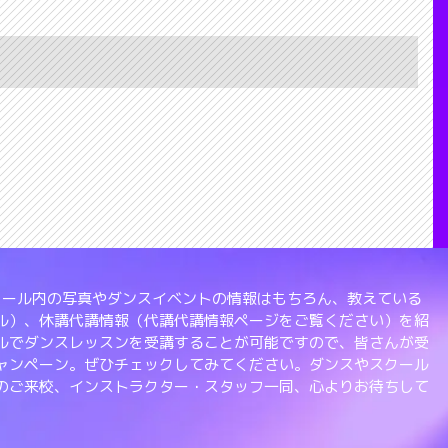
、スクール内の写真やダンスイベントの情報はもちろん、教えている
ル）、休講代講情報（代講代講情報ページをご覧ください）を紹
ルでダンスレッスンを受講することが可能ですので、皆さんが受
ャンペーン。ぜひチェックしてみてください。ダンスやスクール
のご来校、インストラクター・スタッフ一同、心よりお待ちして