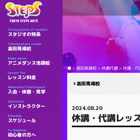
Strong points of studios
スタジオの特長
Takadanobaba studio
高田馬場校
Anime dance
アニメダンス池袋校
■
>
高田馬場校
>
休講代講
>
休講・代
Lesson fee
レッスン料金
高田馬場校
Admission/Trial/Inspect
入会・体験・見学
Instructor
インストラクター
2024.08.20
休講・代講レッス
Schedule
スケジュール
For Beginner
初心者の方へ