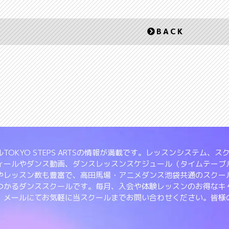
BACK
TOKYO STEPS ARTSの情報が満載です。レッスンシステム
ィールやダンス動画、ダンスレッスンスケジュール（タイムテーブ
やレッスン数も豊富で、高田馬場・アニメダンス池袋共通のスクー
つかるダンススクールです。毎月、入会や体験レッスンのお得なキ
、メールにてお気軽に当スクールまでお問い合わせください。皆様