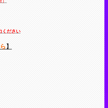
新）
力ください
ちら
】