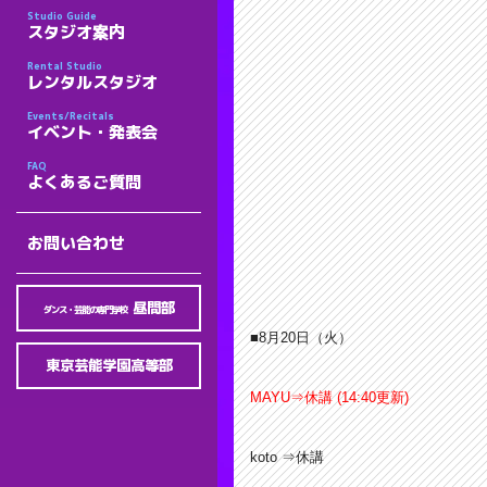
Studio Guide
スタジオ案内
Rental Studio
レンタルスタジオ
Events/Recitals
イベント・発表会
FAQ
よくあるご質問
お問い合わせ
昼間部
ダンス・芸能の専門学校
■8月20
日（火）
東京芸能学園高等部
MAYU⇒休講 (14:40更新)
koto ⇒休講