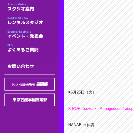
Studio Guide
スタジオ案内
Rental Studio
レンタルスタジオ
Events/Recitals
イベント・発表会
FAQ
よくあるご質問
お問い合わせ
昼間部
ダンス・芸能の専門学校
■6月25
日（火）
東京芸能学園高等部
K-POP <cover>
Armageddon / aes
NANAE ⇒休講