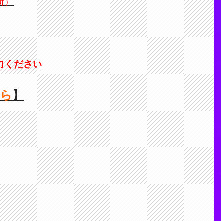
新）
力ください
ちら
】