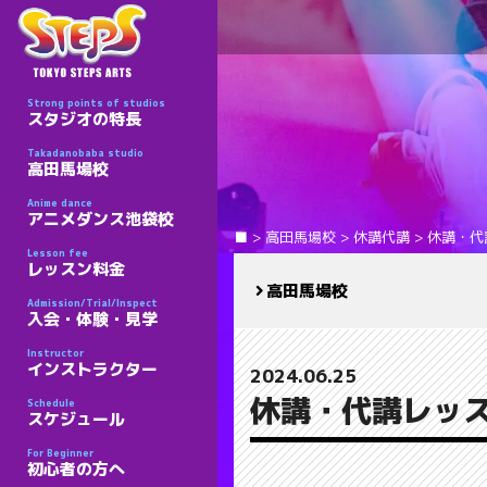
Strong points of studios
スタジオの特長
Takadanobaba studio
高田馬場校
Anime dance
アニメダンス池袋校
■
>
高田馬場校
>
休講代講
>
休講・代
Lesson fee
レッスン料金
高田馬場校
Admission/Trial/Inspect
入会・体験・見学
Instructor
インストラクター
2024.06.25
休講・代講レッス
Schedule
スケジュール
For Beginner
初心者の方へ