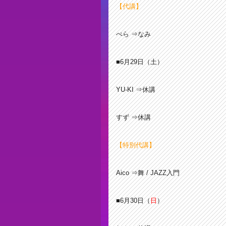
【代講】
ぺら ⇒なみ
■6月29
日（土）
YU-KI ⇒休講
すず ⇒休講
【特別代講】
Aico ⇒舞 / JAZZ入門
■6月30
日（
日
）