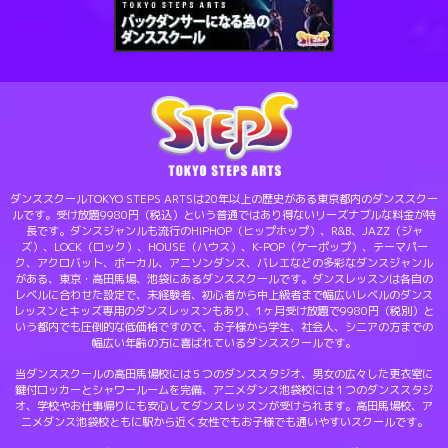
ダンススクールTOKYO STEPS ARTSは20年以上の歴史がある東京都内のダンススクー
ルです。受け放題9980円（税込）という普通ではあり得ないリーズナブルな料金が特
長です。ダンスジャンルも流行のHIPHOP（ヒップホップ）、R&B、JAZZ（ジャ
ズ）、LOCK（ロック）、HOUSE（ハウス）、K-POP（ケーポップ）、テーマパー
ク、アクロバット、ボーカル、アニソンダンス、バレエなどの多彩なダンスジャンル
がある、東京・高田馬場、池袋にあるダンススクールです。ダンスレッスンは各自の
レベルに合わせた設定で、未経験者、初心者から中上級者まで幅広いレベルのダンス
レッスンとキッズ専用のダンスレッスンもあり、1ヶ月受け放題で9980円（税別）と
いう都内でも圧倒的な低価格ですので、お子様から学生、社会人、シニアの方までの
幅広い年齢の方に喜ばれているダンススクールです。
当ダンススクールの高田馬場校には５つのダンススタジオ、男女の広々した更衣室に
鍵付ロッカーとシャワールームを完備、アニメダンス池袋校には１つのダンススタジ
オ、学校やお仕事帰りにも安心してダンスレッスンが受けられます。高田馬場校、ア
ニメダンス池袋校ともに駅から近く女性でもお子様でも通いやすいスクールです。