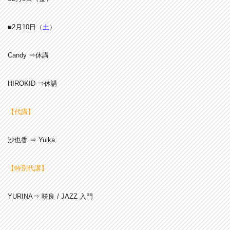
■2月10
日（
土
）
Candy ⇒休講
HIROKID ⇒休講
【代講】
沙也香 ⇒ Yuika
【特別代講】
YURINA⇒ 咲良 / JAZZ 入門