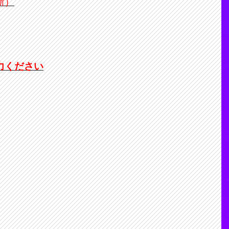
新）
力ください