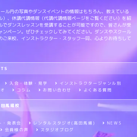
、スクール内の写真やダンスイベントの情報はもちろん、教えている
ル）、休講代講情報（代講代講情報ページをご覧ください）を紹
ルでダンスレッスンを受講することが可能ですので、皆さんが受
ャンペーン。ぜひチェックしてみてください。ダンスやスクール
のご来校、インストラクター・スタッフ一同、心よりお待ちして
RTS
入会・体験・見学
インストラクタージャンル別
ジオ
コラム
お問い合わせ
よくある質問
高田馬場校
ト・発表会
レンタルスタジオ(高田馬場)
NEWS
会員様の声
スタジオブログ