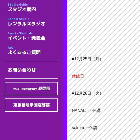
Studio Guide
スタジオ案内
Rental Studio
レンタルスタジオ
Events/Recitals
イベント・発表会
FAQ
よくあるご質問
■12月25
日（月）
お問い合わせ
休館日
昼間部
ダンス・芸能の専門学校
■12月26
日（火）
東京芸能学園高等部
NANAE ⇒ 休講
sakura ⇒休講