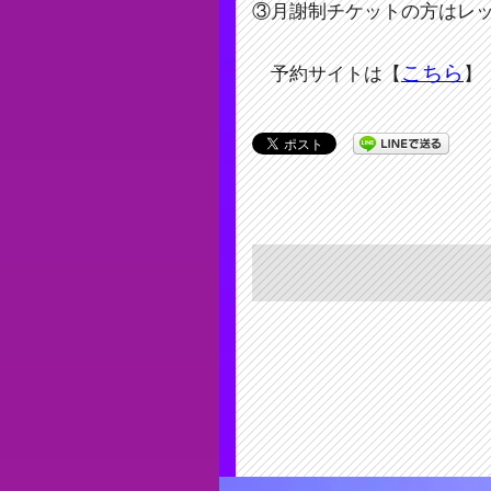
③月謝制チケットの方はレ
こちら
予約サイトは【
】