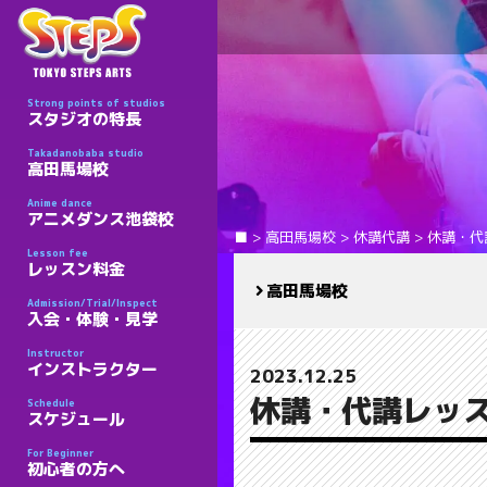
Strong points of studios
スタジオの特長
Takadanobaba studio
高田馬場校
Anime dance
アニメダンス池袋校
■
>
高田馬場校
>
休講代講
>
休講・代
Lesson fee
レッスン料金
高田馬場校
Admission/Trial/Inspect
入会・体験・見学
Instructor
インストラクター
2023.12.25
休講・代講レッス
Schedule
スケジュール
For Beginner
初心者の方へ