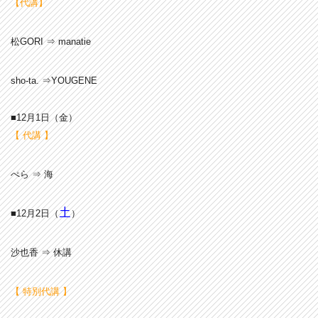
【代講】
松GORI ⇒ manatie
sho-ta. ⇒YOUGENE
■12月1
日（金
）
【 代講 】
ぺら ⇒ 海
土
■12月2日（
）
沙也香 ⇒ 休講
【 特別代講 】