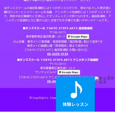
幅広い年齢の方に喜ばれているダンススクールです。
当ダンススクールの高田馬場校には５つのダンススタジオ、男女の広々した更衣室に
鍵付ロッカーとシャワールームを完備、アニメダンス池袋校には１つのダンススタジ
オ、学校やお仕事帰りにも安心してダンスレッスンが受けられます。高田馬場校、ア
ニメダンス池袋校ともに駅から近く女性でもお子様でも通いやすいスクールです。
■ダンススクール TOKYO STEPS ARTS 高田馬場校
〒169-0075
東京都新宿区高田馬場1-24-11
Google Maps
JR山手線・東京メトロ東西線・西武新宿線「高田馬場」駅より徒歩1分
東京メトロ副都心線「西早稲田」駅より徒歩6分
[TOKYO STEPS ARTS 高田馬場校 お問い合わせ]：
03-6233-9133
■ダンススクール TOKYO STEPS ARTS アニメダンス池袋校
〒170-0013
東京都豊島区東池袋1-22-5
サンケェビル６F
Google Maps
[TOKYO STEPS ARTS アニメダンス池袋校 お問い合わせ]：
03-6903-1767
© CopyRights. Steps All Rights Reserved.