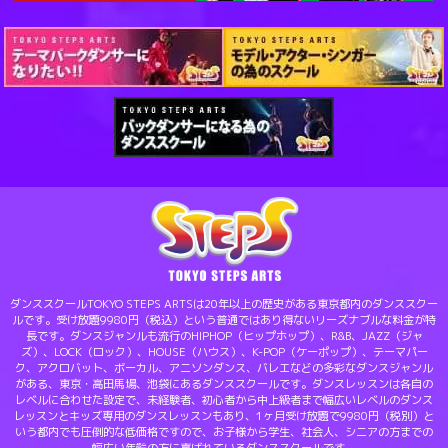
ダンススクールTOKYO STEPS ARTSは20年以上の歴史がある東京都内のダンススクー
ルです。受け放題9980円（税込）という普通ではあり得ないリーズナブルな料金が特
長です。ダンスジャンルも流行のHIPHOP（ヒップホップ）、R&B、JAZZ（ジャ
ズ）、LOCK（ロック）、HOUSE（ハウス）、K-POP（ケーポップ）、テーマパー
ク、アクロバット、ボーカル、アニソンダンス、バレエなどの多彩なダンスジャンル
がある、東京・高田馬場、池袋にあるダンススクールです。ダンスレッスンは各自の
レベルに合わせた設定で、未経験者、初心者から中上級者まで幅広いレベルのダンス
レッスンとキッズ専用のダンスレッスンもあり、1ヶ月受け放題で9980円（税別）と
いう都内でも圧倒的な低価格ですので、お子様から学生、社会人、シニアの方までの