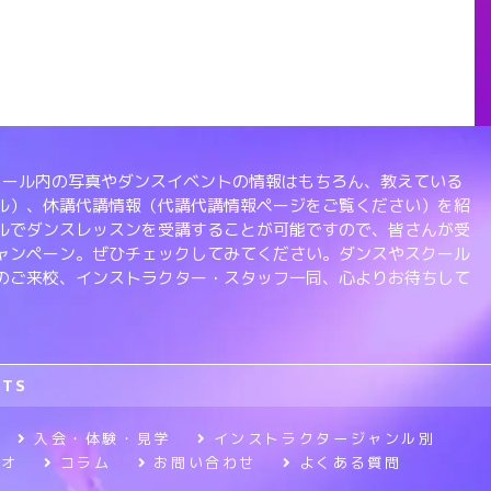
、スクール内の写真やダンスイベントの情報はもちろん、教えている
ル）、休講代講情報（代講代講情報ページをご覧ください）を紹
ルでダンスレッスンを受講することが可能ですので、皆さんが受
ャンペーン。ぜひチェックしてみてください。ダンスやスクール
のご来校、インストラクター・スタッフ一同、心よりお待ちして
RTS
入会・体験・見学
インストラクタージャンル別
ジオ
コラム
お問い合わせ
よくある質問