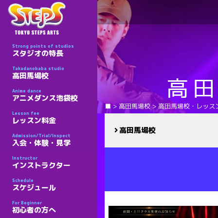
Strong points of studios
スタジオの特長
Takadanobaba studio
高田馬場校
高
Anime dance
アニメダンス池袋校
■
>
高田馬場校
>
高田馬場校・レッス
Lesson fee
レッスン料金
高田馬場校
Admission/Trial/Inspect
入会・体験・見学
Instructor
インストラクター
Schedule
スケジュール
For Beginner
初心者の方へ