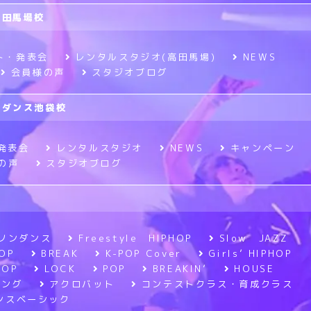
高田馬場校
ト・発表会
レンタルスタジオ(高田馬場)
NEWS
会員様の声
スタジオブログ
ニメダンス池袋校
発表会
レンタルスタジオ
NEWS
キャンペーン
の声
スタジオブログ
ソンダンス
Freestyle HIPHOP
Slow JAZZ
OP
BREAK
K-POP Cover
Girls’ HIPHOP
POP
LOCK
POP
BREAKIN’
HOUSE
ニング
アクロバット
コンテストクラス・育成クラス
ンスベーシック