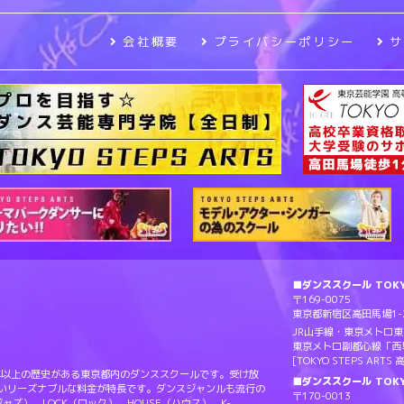
会社概要
プライバシーポリシー
■ダンススクール TOKYO
〒169-0075
東京都新宿区高田馬場1-2
JR山手線・東京メトロ
東京メトロ副都心線「西
[TOKYO STEPS AR
Sは20年以上の歴史がある東京都内のダンススクールです。受け放
■ダンススクール TOKY
ないリーズナブルな料金が特長です。ダンスジャンルも流行の
〒170-0013
（ジャズ）、LOCK（ロック）、HOUSE（ハウス）、K-