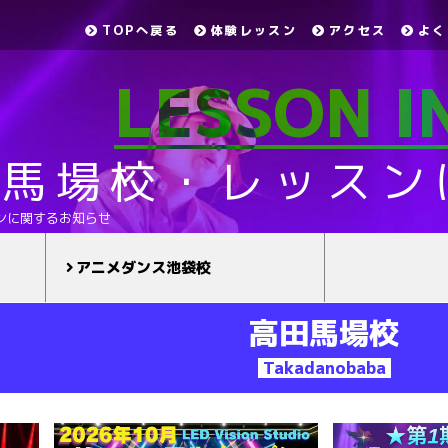
TOPへ戻る
体験レッスン
アクセス
よく
LESSON 
田馬場校・レッスン
ンに関するお知らせ
アニメダンス池袋校
高田馬場校
Takadanobaba