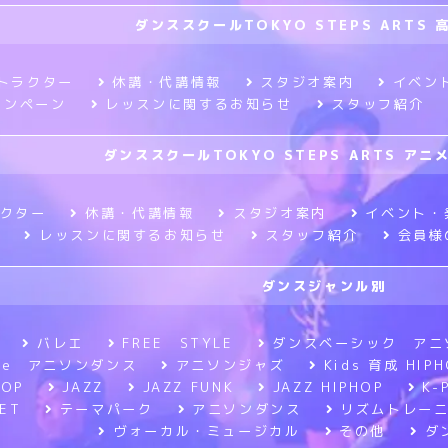
ダンススクールTOKYO STEPS ARTS 
トラクター
休講・代講情報
スタジオ案内
イベン
ャンペーン
レッスンに関するお知らせ
スタッフ紹介
ダンススクールTOKYO STEPS ARTS ア
クター
休講・代講情報
スタジオ案内
イベント・
レッスンに関するお知らせ
スタッフ紹介
会員様
ダンスジャンル別
バレエ
FREE STYLE
ダンスベーシック アニ
tyle アニソンダンス
アニソンジャズ
Kids 育成 HIPH
HOP
JAZZ
JAZZ FUNK
JAZZ HIPHOP
K-
ET
テーマパーク
アニソンダンス
リズムトレー
ヴォーカル・ミュージカル
その他
ダ