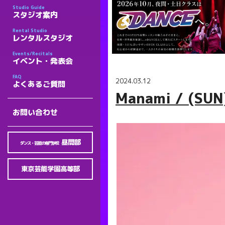
Studio Guide
スタジオ案内
Rental Studio
レンタルスタジオ
Events/Recitals
イベント・発表会
FAQ
2024.03.12
よくあるご質問
Manami / (S
お問い合わせ
昼間部
ダンス・芸能の専門学校
東京芸能学園高等部