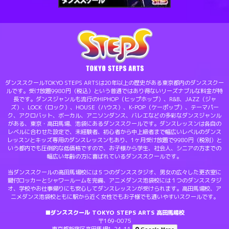
ダンススクールTOKYO STEPS ARTSは20年以上の歴史がある東京都内のダンススクー
ルです。受け放題9980円（税込）という普通ではあり得ないリーズナブルな料金が特
長です。ダンスジャンルも流行のHIPHOP（ヒップホップ）、R&B、JAZZ（ジャ
ズ）、LOCK（ロック）、HOUSE（ハウス）、K-POP（ケーポップ）、テーマパー
ク、アクロバット、ボーカル、アニソンダンス、バレエなどの多彩なダンスジャンル
がある、東京・高田馬場、池袋にあるダンススクールです。ダンスレッスンは各自の
レベルに合わせた設定で、未経験者、初心者から中上級者まで幅広いレベルのダンス
レッスンとキッズ専用のダンスレッスンもあり、1ヶ月受け放題で9980円（税別）と
いう都内でも圧倒的な低価格ですので、お子様から学生、社会人、シニアの方までの
幅広い年齢の方に喜ばれているダンススクールです。
当ダンススクールの高田馬場校には５つのダンススタジオ、男女の広々した更衣室に
鍵付ロッカーとシャワールームを完備、アニメダンス池袋校には１つのダンススタジ
オ、学校やお仕事帰りにも安心してダンスレッスンが受けられます。高田馬場校、ア
ニメダンス池袋校ともに駅から近く女性でもお子様でも通いやすいスクールです。
■ダンススクール TOKYO STEPS ARTS 高田馬場校
〒169-0075