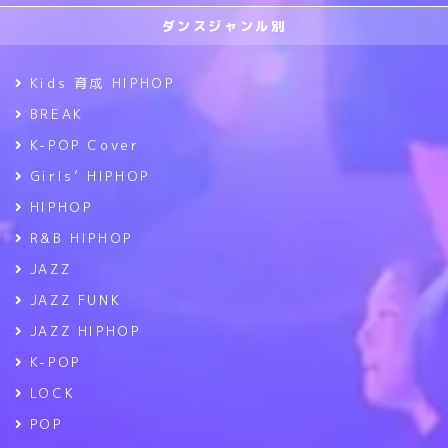
ダンスジャンル別
Kids 育成 HIPHOP
BREAK
K-POP Cover
Girls’ HIPHOP
HIPHOP
R&B HIPHOP
JAZZ
JAZZ FUNK
JAZZ HIPHOP
K-POP
LOCK
POP