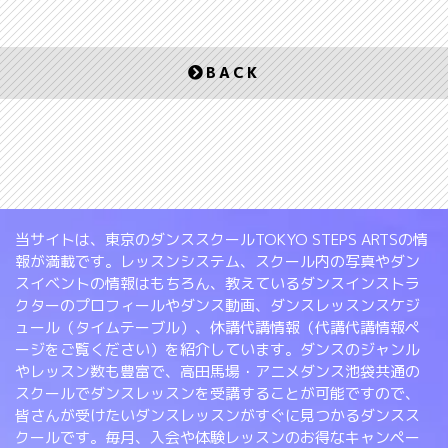
BACK
当サイトは、東京のダンススクールTOKYO STEPS ARTSの情
報が満載です。レッスンシステム、スクール内の写真やダン
スイベントの情報はもちろん、教えているダンスインストラ
クターのプロフィールやダンス動画、ダンスレッスンスケジ
ュール（タイムテーブル）、休講代講情報（代講代講情報ペ
ージをご覧ください）を紹介しています。ダンスのジャンル
やレッスン数も豊富で、高田馬場・アニメダンス池袋共通の
スクールでダンスレッスンを受講することが可能ですので、
皆さんが受けたいダンスレッスンがすぐに見つかるダンスス
クールです。毎月、入会や体験レッスンのお得なキャンペー