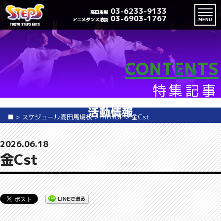
03-6233-9133
高田馬場
03-6903-1767
アニメダンス池袋
MENU
CONTENTS
特集記事
活動情報
■
>
スケジュール高田馬場校
>
HIPHOP
>
金Cst
2026.06.18
金Cst