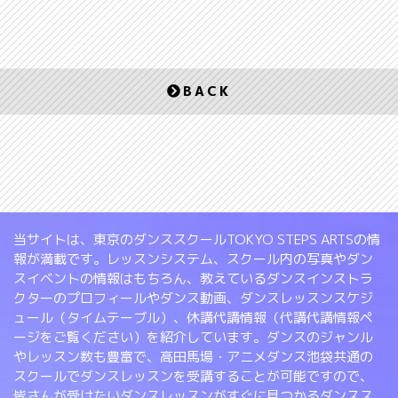
BACK
当サイトは、東京のダンススクールTOKYO STEPS ARTSの情
報が満載です。レッスンシステム、スクール内の写真やダン
スイベントの情報はもちろん、教えているダンスインストラ
クターのプロフィールやダンス動画、ダンスレッスンスケジ
ュール（タイムテーブル）、休講代講情報（代講代講情報ペ
ージをご覧ください）を紹介しています。ダンスのジャンル
やレッスン数も豊富で、高田馬場・アニメダンス池袋共通の
スクールでダンスレッスンを受講することが可能ですので、
皆さんが受けたいダンスレッスンがすぐに見つかるダンスス