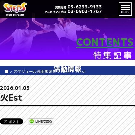
03-6233-9133
高田馬場
03-6903-1767
アニメダンス池袋
MENU
CONTENTS
特集記事
活動情報
■
>
スケジュール高田馬場校
>
HEEL
>
火Est
2026.01.05
火Est