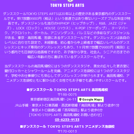
ダンススクールTOKYO STEPS ARTSは20年以上の歴史がある東京都内のダンススクー
ルです。受け放題9980円（税込）という普通ではあり得ないリーズナブルな料金が特
長です。ダンスジャンルも流行のHIPHOP（ヒップホップ）、R&B、JAZZ（ジャ
ズ）、LOCK（ロック）、HOUSE（ハウス）、K-POP（ケーポップ）、テーマパー
ク、アクロバット、ボーカル、アニソンダンス、バレエなどの多彩なダンスジャンル
がある、東京・高田馬場、池袋にあるダンススクールです。ダンスレッスンは各自の
レベルに合わせた設定で、未経験者、初心者から中上級者まで幅広いレベルのダンス
レッスンとキッズ専用のダンスレッスンもあり、1ヶ月受け放題で9980円（税別）と
いう都内でも圧倒的な低価格ですので、お子様から学生、社会人、シニアの方までの
幅広い年齢の方に喜ばれているダンススクールです。
当ダンススクールの高田馬場校には５つのダンススタジオ、男女の広々した更衣室に
鍵付ロッカーとシャワールームを完備、アニメダンス池袋校には１つのダンススタジ
オ、学校やお仕事帰りにも安心してダンスレッスンが受けられます。高田馬場校、ア
ニメダンス池袋校ともに駅から近く女性でもお子様でも通いやすいスクールです。
■ダンススクール TOKYO STEPS ARTS 高田馬場校
〒169-0075
東京都新宿区高田馬場1-24-11
Google Maps
JR山手線・東京メトロ東西線・西武新宿線「高田馬場」駅より徒歩1分
東京メトロ副都心線「西早稲田」駅より徒歩6分
[TOKYO STEPS ARTS 高田馬場校 お問い合わせ]：
03-6233-9133
■ダンススクール TOKYO STEPS ARTS アニメダンス池袋校
〒170-0013