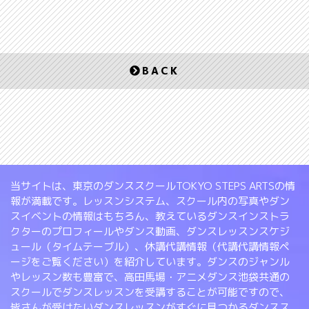
BACK
当サイトは、東京のダンススクールTOKYO STEPS ARTSの情
報が満載です。レッスンシステム、スクール内の写真やダン
スイベントの情報はもちろん、教えているダンスインストラ
クターのプロフィールやダンス動画、ダンスレッスンスケジ
ュール（タイムテーブル）、休講代講情報（代講代講情報ペ
ージをご覧ください）を紹介しています。ダンスのジャンル
やレッスン数も豊富で、高田馬場・アニメダンス池袋共通の
スクールでダンスレッスンを受講することが可能ですので、
皆さんが受けたいダンスレッスンがすぐに見つかるダンスス