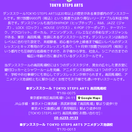
ダンススクールTOKYO STEPS ARTSは20年以上の歴史がある東京都内のダンススクー
ルです。受け放題9980円（税込）という普通ではあり得ないリーズナブルな料金が特
長です。ダンスジャンルも流行のHIPHOP（ヒップホップ）、R&B、JAZZ（ジャ
ズ）、LOCK（ロック）、HOUSE（ハウス）、K-POP（ケーポップ）、テーマパー
ク、アクロバット、ボーカル、アニソンダンス、バレエなどの多彩なダンスジャンル
がある、東京・高田馬場、池袋にあるダンススクールです。ダンスレッスンは各自の
レベルに合わせた設定で、未経験者、初心者から中上級者まで幅広いレベルのダンス
レッスンとキッズ専用のダンスレッスンもあり、1ヶ月受け放題で9980円（税別）と
いう都内でも圧倒的な低価格ですので、お子様から学生、社会人、シニアの方までの
幅広い年齢の方に喜ばれているダンススクールです。
当ダンススクールの高田馬場校には５つのダンススタジオ、男女の広々した更衣室に
鍵付ロッカーとシャワールームを完備、アニメダンス池袋校には１つのダンススタジ
オ、学校やお仕事帰りにも安心してダンスレッスンが受けられます。高田馬場校、ア
ニメダンス池袋校ともに駅から近く女性でもお子様でも通いやすいスクールです。
■ダンススクール TOKYO STEPS ARTS 高田馬場校
〒169-0075
東京都新宿区高田馬場1-24-11
Google Maps
JR山手線・東京メトロ東西線・西武新宿線「高田馬場」駅より徒歩1分
東京メトロ副都心線「西早稲田」駅より徒歩6分
[TOKYO STEPS ARTS 高田馬場校 お問い合わせ]：
03-6233-9133
■ダンススクール TOKYO STEPS ARTS アニメダンス池袋校
〒170-0013