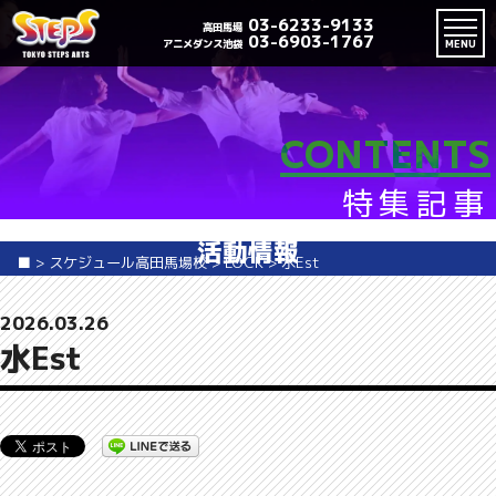
03-6233-9133
高田馬場
03-6903-1767
アニメダンス池袋
MENU
CONTENTS
特集記事
活動情報
■
>
スケジュール高田馬場校
>
LOCK
>
水Est
2026.03.26
水Est