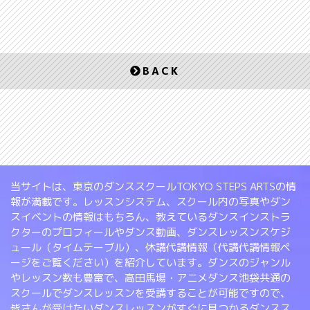
BACK
当サイトは、東京のダンススクールTOKYO STEPS ARTSの情
報が満載です。レッスンシステム、スクール内の写真やダン
スイベントの情報はもちろん、教えているダンスインストラ
クターのプロフィールやダンス動画、ダンスレッスンスケジ
ュール（タイムテーブル）、休講代講情報（代講代講情報ペ
ージをご覧ください）を紹介しています。ダンスのジャンル
やレッスン数も豊富で、高田馬場・アニメダンス池袋共通の
スクールでダンスレッスンを受講することが可能ですので、
皆さんが受けたいダンスレッスンがすぐに見つかるダンスス