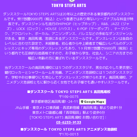
ダンススクールTOKYO STEPS ARTSは20年以上の歴史がある東京都内のダンススクー
ルです。受け放題9980円（税込）という普通ではあり得ないリーズナブルな料金が特
長です。ダンスジャンルも流行のHIPHOP（ヒップホップ）、R&B、JAZZ（ジャ
ズ）、LOCK（ロック）、HOUSE（ハウス）、K-POP（ケーポップ）、テーマパー
ク、アクロバット、ボーカル、アニソンダンス、バレエなどの多彩なダンスジャンル
がある、東京・高田馬場、池袋にあるダンススクールです。ダンスレッスンは各自の
レベルに合わせた設定で、未経験者、初心者から中上級者まで幅広いレベルのダンス
レッスンとキッズ専用のダンスレッスンもあり、1ヶ月受け放題で9980円（税別）と
いう都内でも圧倒的な低価格ですので、お子様から学生、社会人、シニアの方までの
幅広い年齢の方に喜ばれているダンススクールです。
当ダンススクールの高田馬場校には５つのダンススタジオ、男女の広々した更衣室に
鍵付ロッカーとシャワールームを完備、アニメダンス池袋校には１つのダンススタジ
オ、学校やお仕事帰りにも安心してダンスレッスンが受けられます。高田馬場校、ア
ニメダンス池袋校ともに駅から近く女性でもお子様でも通いやすいスクールです。
■ダンススクール TOKYO STEPS ARTS 高田馬場校
〒169-0075
東京都新宿区高田馬場1-24-11
Google Maps
JR山手線・東京メトロ東西線・西武新宿線「高田馬場」駅より徒歩1分
東京メトロ副都心線「西早稲田」駅より徒歩6分
[TOKYO STEPS ARTS 高田馬場校 お問い合わせ]：
03-6233-9133
■ダンススクール TOKYO STEPS ARTS アニメダンス池袋校
〒170-0013