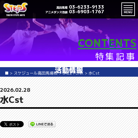
03-6233-9133
高田馬場
03-6903-1767
アニメダンス池袋
MENU
CONTENTS
特集記事
活動情報
■
>
スケジュール高田馬場校
>
JAZZ FUNK
>
水Cst
2026.02.28
水Cst