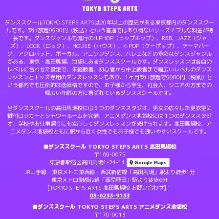
ダンススクールTOKYO STEPS ARTSは20年以上の歴史がある東京都内のダンススクー
ルです。受け放題9980円（税込）という普通ではあり得ないリーズナブルな料金が特
長です。ダンスジャンルも流行のHIPHOP（ヒップホップ）、R&B、JAZZ（ジャ
ズ）、LOCK（ロック）、HOUSE（ハウス）、K-POP（ケーポップ）、テーマパー
ク、アクロバット、ボーカル、アニソンダンス、バレエなどの多彩なダンスジャンル
がある、東京・高田馬場、池袋にあるダンススクールです。ダンスレッスンは各自の
レベルに合わせた設定で、未経験者、初心者から中上級者まで幅広いレベルのダンス
レッスンとキッズ専用のダンスレッスンもあり、1ヶ月受け放題で9980円（税別）と
いう都内でも圧倒的な低価格ですので、お子様から学生、社会人、シニアの方までの
幅広い年齢の方に喜ばれているダンススクールです。
当ダンススクールの高田馬場校には５つのダンススタジオ、男女の広々した更衣室に
鍵付ロッカーとシャワールームを完備、アニメダンス池袋校には１つのダンススタジ
オ、学校やお仕事帰りにも安心してダンスレッスンが受けられます。高田馬場校、ア
ニメダンス池袋校ともに駅から近く女性でもお子様でも通いやすいスクールです。
■ダンススクール TOKYO STEPS ARTS 高田馬場校
〒169-0075
東京都新宿区高田馬場1-24-11
Google Maps
JR山手線・東京メトロ東西線・西武新宿線「高田馬場」駅より徒歩1分
東京メトロ副都心線「西早稲田」駅より徒歩6分
[TOKYO STEPS ARTS 高田馬場校 お問い合わせ]：
03-6233-9133
■ダンススクール TOKYO STEPS ARTS アニメダンス池袋校
〒170-0013