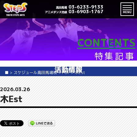
03-6233-9133
高田馬場
03-6903-1767
アニメダンス池袋
MENU
CONTENTS
特集記事
活動情報
■
>
スケジュール高田馬場校
>
POP
>
木Est
2026.03.26
木Est