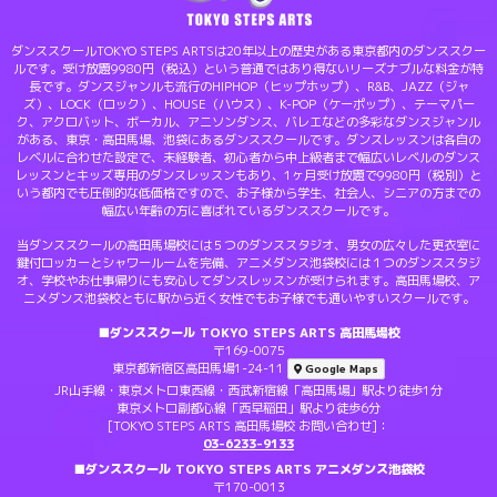
ダンススクールTOKYO STEPS ARTSは20年以上の歴史がある東京都内のダンススクー
ルです。受け放題9980円（税込）という普通ではあり得ないリーズナブルな料金が特
長です。ダンスジャンルも流行のHIPHOP（ヒップホップ）、R&B、JAZZ（ジャ
ズ）、LOCK（ロック）、HOUSE（ハウス）、K-POP（ケーポップ）、テーマパー
ク、アクロバット、ボーカル、アニソンダンス、バレエなどの多彩なダンスジャンル
がある、東京・高田馬場、池袋にあるダンススクールです。ダンスレッスンは各自の
レベルに合わせた設定で、未経験者、初心者から中上級者まで幅広いレベルのダンス
レッスンとキッズ専用のダンスレッスンもあり、1ヶ月受け放題で9980円（税別）と
いう都内でも圧倒的な低価格ですので、お子様から学生、社会人、シニアの方までの
幅広い年齢の方に喜ばれているダンススクールです。
当ダンススクールの高田馬場校には５つのダンススタジオ、男女の広々した更衣室に
鍵付ロッカーとシャワールームを完備、アニメダンス池袋校には１つのダンススタジ
オ、学校やお仕事帰りにも安心してダンスレッスンが受けられます。高田馬場校、ア
ニメダンス池袋校ともに駅から近く女性でもお子様でも通いやすいスクールです。
■ダンススクール TOKYO STEPS ARTS 高田馬場校
〒169-0075
東京都新宿区高田馬場1-24-11
Google Maps
JR山手線・東京メトロ東西線・西武新宿線「高田馬場」駅より徒歩1分
東京メトロ副都心線「西早稲田」駅より徒歩6分
[TOKYO STEPS ARTS 高田馬場校 お問い合わせ]：
03-6233-9133
■ダンススクール TOKYO STEPS ARTS アニメダンス池袋校
〒170-0013