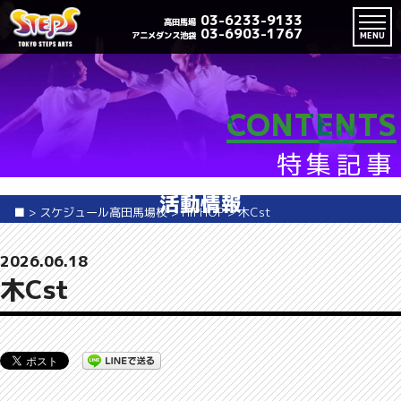
03-6233-9133
高田馬場
03-6903-1767
アニメダンス池袋
MENU
CONTENTS
特集記事
活動情報
■
>
スケジュール高田馬場校
>
HIPHOP
>
木Cst
2026.06.18
木Cst