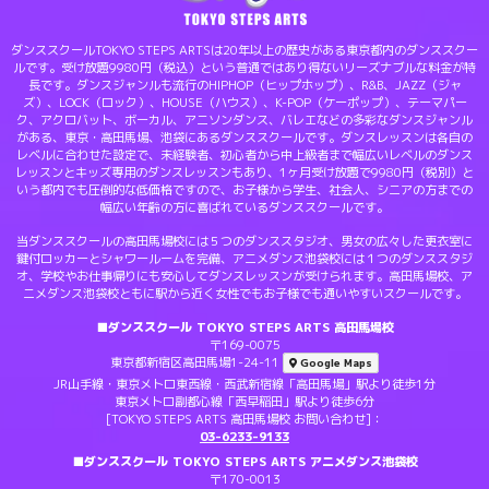
ダンススクールTOKYO STEPS ARTSは20年以上の歴史がある東京都内のダンススクー
ルです。受け放題9980円（税込）という普通ではあり得ないリーズナブルな料金が特
長です。ダンスジャンルも流行のHIPHOP（ヒップホップ）、R&B、JAZZ（ジャ
ズ）、LOCK（ロック）、HOUSE（ハウス）、K-POP（ケーポップ）、テーマパー
ク、アクロバット、ボーカル、アニソンダンス、バレエなどの多彩なダンスジャンル
がある、東京・高田馬場、池袋にあるダンススクールです。ダンスレッスンは各自の
レベルに合わせた設定で、未経験者、初心者から中上級者まで幅広いレベルのダンス
レッスンとキッズ専用のダンスレッスンもあり、1ヶ月受け放題で9980円（税別）と
いう都内でも圧倒的な低価格ですので、お子様から学生、社会人、シニアの方までの
幅広い年齢の方に喜ばれているダンススクールです。
当ダンススクールの高田馬場校には５つのダンススタジオ、男女の広々した更衣室に
鍵付ロッカーとシャワールームを完備、アニメダンス池袋校には１つのダンススタジ
オ、学校やお仕事帰りにも安心してダンスレッスンが受けられます。高田馬場校、ア
ニメダンス池袋校ともに駅から近く女性でもお子様でも通いやすいスクールです。
■ダンススクール TOKYO STEPS ARTS 高田馬場校
〒169-0075
東京都新宿区高田馬場1-24-11
Google Maps
JR山手線・東京メトロ東西線・西武新宿線「高田馬場」駅より徒歩1分
東京メトロ副都心線「西早稲田」駅より徒歩6分
[TOKYO STEPS ARTS 高田馬場校 お問い合わせ]：
03-6233-9133
■ダンススクール TOKYO STEPS ARTS アニメダンス池袋校
〒170-0013