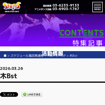
03-6233-9133
高田馬場
03-6903-1767
アニメダンス池袋
MENU
CONTENTS
特集記事
活動情報
■
>
スケジュール高田馬場校
>
R&B HIPHOP
>
木Bst
2026.03.26
木Bst