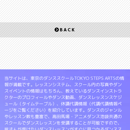
BACK
当サイトは、東京のダンススクールTOKYO STEPS ARTSの情
報が満載です。レッスンシステム、スクール内の写真やダン
スイベントの情報はもちろん、教えているダンスインストラ
クターのプロフィールやダンス動画、ダンスレッスンスケジ
ュール（タイムテーブル）、休講代講情報（代講代講情報ペ
ージをご覧ください）を紹介しています。ダンスのジャンル
やレッスン数も豊富で、高田馬場・アニメダンス池袋共通の
スクールでダンスレッスンを受講することが可能ですので、
皆さんが受けたいダンスレッスンがすぐに見つかるダンスス