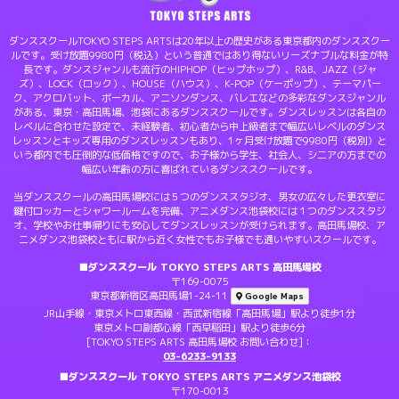
ダンススクールTOKYO STEPS ARTSは20年以上の歴史がある東京都内のダンススクー
ルです。受け放題9980円（税込）という普通ではあり得ないリーズナブルな料金が特
長です。ダンスジャンルも流行のHIPHOP（ヒップホップ）、R&B、JAZZ（ジャ
ズ）、LOCK（ロック）、HOUSE（ハウス）、K-POP（ケーポップ）、テーマパー
ク、アクロバット、ボーカル、アニソンダンス、バレエなどの多彩なダンスジャンル
がある、東京・高田馬場、池袋にあるダンススクールです。ダンスレッスンは各自の
レベルに合わせた設定で、未経験者、初心者から中上級者まで幅広いレベルのダンス
レッスンとキッズ専用のダンスレッスンもあり、1ヶ月受け放題で9980円（税別）と
いう都内でも圧倒的な低価格ですので、お子様から学生、社会人、シニアの方までの
幅広い年齢の方に喜ばれているダンススクールです。
当ダンススクールの高田馬場校には５つのダンススタジオ、男女の広々した更衣室に
鍵付ロッカーとシャワールームを完備、アニメダンス池袋校には１つのダンススタジ
オ、学校やお仕事帰りにも安心してダンスレッスンが受けられます。高田馬場校、ア
ニメダンス池袋校ともに駅から近く女性でもお子様でも通いやすいスクールです。
■ダンススクール TOKYO STEPS ARTS 高田馬場校
〒169-0075
東京都新宿区高田馬場1-24-11
Google Maps
JR山手線・東京メトロ東西線・西武新宿線「高田馬場」駅より徒歩1分
東京メトロ副都心線「西早稲田」駅より徒歩6分
[TOKYO STEPS ARTS 高田馬場校 お問い合わせ]：
03-6233-9133
■ダンススクール TOKYO STEPS ARTS アニメダンス池袋校
〒170-0013