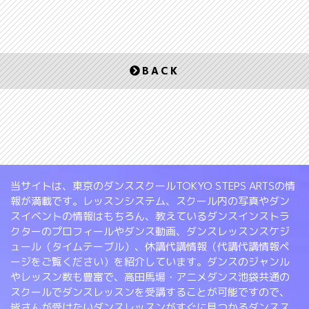
BACK
当サイトは、東京のダンススクールTOKYO STEPS ARTSの情
報が満載です。レッスンシステム、スクール内の写真やダン
スイベントの情報はもちろん、教えているダンスインストラ
クターのプロフィールやダンス動画、ダンスレッスンスケジ
ュール（タイムテーブル）、休講代講情報（代講代講情報ペ
ージをご覧ください）を紹介しています。ダンスのジャンル
やレッスン数も豊富で、高田馬場・アニメダンス池袋共通の
スクールでダンスレッスンを受講することが可能ですので、
皆さんが受けたいダンスレッスンがすぐに見つかるダンスス