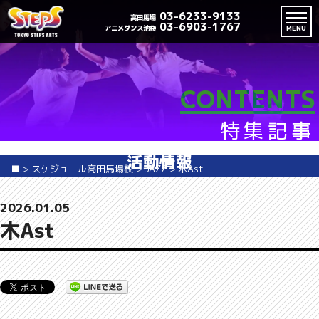
03-6233-9133
高田馬場
03-6903-1767
アニメダンス池袋
MENU
CONTENTS
特集記事
活動情報
■
>
スケジュール高田馬場校
>
JAZZ
>
木Ast
2026.01.05
木Ast