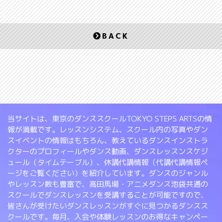
BACK
当サイトは、東京のダンススクールTOKYO STEPS ARTSの情
報が満載です。レッスンシステム、スクール内の写真やダン
スイベントの情報はもちろん、教えているダンスインストラ
クターのプロフィールやダンス動画、ダンスレッスンスケジ
ュール（タイムテーブル）、休講代講情報（代講代講情報ペ
ージをご覧ください）を紹介しています。ダンスのジャンル
やレッスン数も豊富で、高田馬場・アニメダンス池袋共通の
スクールでダンスレッスンを受講することが可能ですので、
皆さんが受けたいダンスレッスンがすぐに見つかるダンスス
クールです。毎月、入会や体験レッスンのお得なキャンペー