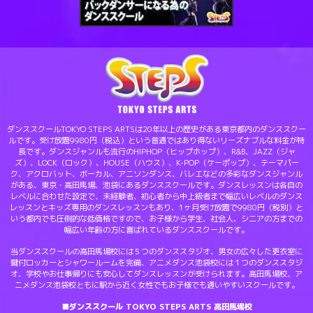
ダンススクールTOKYO STEPS ARTSは20年以上の歴史がある東京都内のダンススクー
ルです。受け放題9980円（税込）という普通ではあり得ないリーズナブルな料金が特
長です。ダンスジャンルも流行のHIPHOP（ヒップホップ）、R&B、JAZZ（ジャ
ズ）、LOCK（ロック）、HOUSE（ハウス）、K-POP（ケーポップ）、テーマパー
ク、アクロバット、ボーカル、アニソンダンス、バレエなどの多彩なダンスジャンル
がある、東京・高田馬場、池袋にあるダンススクールです。ダンスレッスンは各自の
レベルに合わせた設定で、未経験者、初心者から中上級者まで幅広いレベルのダンス
レッスンとキッズ専用のダンスレッスンもあり、1ヶ月受け放題で9980円（税別）と
いう都内でも圧倒的な低価格ですので、お子様から学生、社会人、シニアの方までの
幅広い年齢の方に喜ばれているダンススクールです。
当ダンススクールの高田馬場校には５つのダンススタジオ、男女の広々した更衣室に
鍵付ロッカーとシャワールームを完備、アニメダンス池袋校には１つのダンススタジ
オ、学校やお仕事帰りにも安心してダンスレッスンが受けられます。高田馬場校、ア
ニメダンス池袋校ともに駅から近く女性でもお子様でも通いやすいスクールです。
■ダンススクール TOKYO STEPS ARTS 高田馬場校