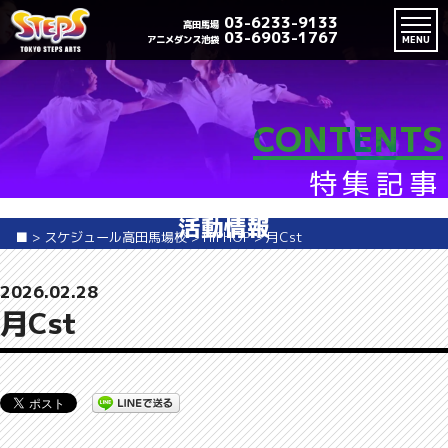
03-6233-9133
高田馬場
03-6903-1767
アニメダンス池袋
MENU
CONTENTS
特集記事
活動情報
■
>
スケジュール高田馬場校
>
HIPHOP
>
月Cst
2026.02.28
月Cst