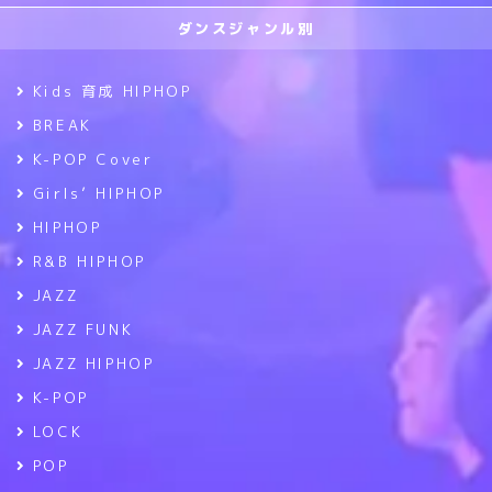
ダンスジャンル別
Kids 育成 HIPHOP
BREAK
K-POP Cover
Girls’ HIPHOP
HIPHOP
R&B HIPHOP
JAZZ
JAZZ FUNK
JAZZ HIPHOP
K-POP
LOCK
POP