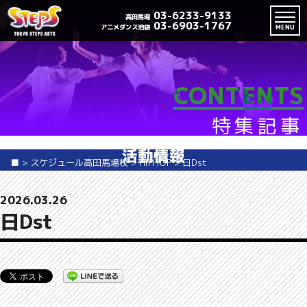
03-6233-9133
高田馬場
03-6903-1767
アニメダンス池袋
MENU
CONTENTS
特集記事
活動情報
■
>
スケジュール高田馬場校
>
HIPHOP
>
日Dst
2026.03.26
日Dst