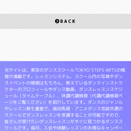
BACK
当サイトは、東京のダンススクールTOKYO STEPS ARTSの情
報が満載です。レッスンシステム、スクール内の写真やダン
スイベントの情報はもちろん、教えているダンスインストラ
クターのプロフィールやダンス動画、ダンスレッスンスケジ
ュール（タイムテーブル）、休講代講情報（代講代講情報ペ
ージをご覧ください）を紹介しています。ダンスのジャンル
やレッスン数も豊富で、高田馬場・アニメダンス池袋共通の
スクールでダンスレッスンを受講することが可能ですので、
皆さんが受けたいダンスレッスンがすぐに見つかるダンスス
クールです。毎月、入会や体験レッスンのお得なキャンペー