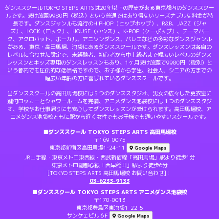
ダンススクールTOKYO STEPS ARTSは20年以上の歴史がある東京都内のダンススクー
ルです。受け放題9980円（税込）という普通ではあり得ないリーズナブルな料金が特
長です。ダンスジャンルも流行のHIPHOP（ヒップホップ）、R&B、JAZZ（ジャ
ズ）、LOCK（ロック）、HOUSE（ハウス）、K-POP（ケーポップ）、テーマパー
ク、アクロバット、ボーカル、アニソンダンス、バレエなどの多彩なダンスジャンル
がある、東京・高田馬場、池袋にあるダンススクールです。ダンスレッスンは各自の
レベルに合わせた設定で、未経験者、初心者から中上級者まで幅広いレベルのダンス
レッスンとキッズ専用のダンスレッスンもあり、1ヶ月受け放題で9980円（税別）と
いう都内でも圧倒的な低価格ですので、お子様から学生、社会人、シニアの方までの
幅広い年齢の方に喜ばれているダンススクールです。
当ダンススクールの高田馬場校には５つのダンススタジオ、男女の広々した更衣室に
鍵付ロッカーとシャワールームを完備、アニメダンス池袋校には１つのダンススタジ
オ、学校やお仕事帰りにも安心してダンスレッスンが受けられます。高田馬場校、ア
ニメダンス池袋校ともに駅から近く女性でもお子様でも通いやすいスクールです。
■ダンススクール TOKYO STEPS ARTS 高田馬場校
〒169-0075
東京都新宿区高田馬場1-24-11
Google Maps
JR山手線・東京メトロ東西線・西武新宿線「高田馬場」駅より徒歩1分
東京メトロ副都心線「西早稲田」駅より徒歩6分
[TOKYO STEPS ARTS 高田馬場校 お問い合わせ]：
03-6233-9133
■ダンススクール TOKYO STEPS ARTS アニメダンス池袋校
〒170-0013
東京都豊島区東池袋1-22-5
サンケェビル６F
Google Maps