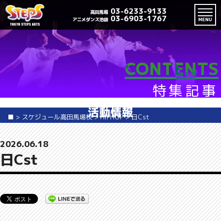
03-6233-9133
高田馬場
03-6903-1767
アニメダンス池袋
MENU
CONTENTS
特集記事
活動情報
■
>
スケジュール高田馬場校
>
HIPHOP
>
日Cst
2026.06.18
日Cst