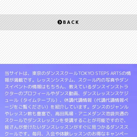
BACK
当サイトは、東京のダンススクールTOKYO STEPS ARTSの情
報が満載です。レッスンシステム、スクール内の写真やダン
スイベントの情報はもちろん、教えているダンスインストラ
クターのプロフィールやダンス動画、ダンスレッスンスケジ
ュール（タイムテーブル）、休講代講情報（代講代講情報ペ
ージをご覧ください）を紹介しています。ダンスのジャンル
やレッスン数も豊富で、高田馬場・アニメダンス池袋共通の
スクールでダンスレッスンを受講することが可能ですので、
皆さんが受けたいダンスレッスンがすぐに見つかるダンスス
クールです。毎月、入会や体験レッスンのお得なキャンペー