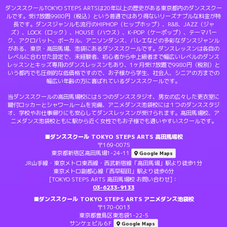
ダンススクールTOKYO STEPS ARTSは20年以上の歴史がある東京都内のダンススクー
ルです。受け放題9980円（税込）という普通ではあり得ないリーズナブルな料金が特
長です。ダンスジャンルも流行のHIPHOP（ヒップホップ）、R&B、JAZZ（ジャ
ズ）、LOCK（ロック）、HOUSE（ハウス）、K-POP（ケーポップ）、テーマパー
ク、アクロバット、ボーカル、アニソンダンス、バレエなどの多彩なダンスジャンル
がある、東京・高田馬場、池袋にあるダンススクールです。ダンスレッスンは各自の
レベルに合わせた設定で、未経験者、初心者から中上級者まで幅広いレベルのダンス
レッスンとキッズ専用のダンスレッスンもあり、1ヶ月受け放題で9980円（税別）と
いう都内でも圧倒的な低価格ですので、お子様から学生、社会人、シニアの方までの
幅広い年齢の方に喜ばれているダンススクールです。
当ダンススクールの高田馬場校には５つのダンススタジオ、男女の広々した更衣室に
鍵付ロッカーとシャワールームを完備、アニメダンス池袋校には１つのダンススタジ
オ、学校やお仕事帰りにも安心してダンスレッスンが受けられます。高田馬場校、ア
ニメダンス池袋校ともに駅から近く女性でもお子様でも通いやすいスクールです。
■ダンススクール TOKYO STEPS ARTS 高田馬場校
〒169-0075
東京都新宿区高田馬場1-24-11
Google Maps
JR山手線・東京メトロ東西線・西武新宿線「高田馬場」駅より徒歩1分
東京メトロ副都心線「西早稲田」駅より徒歩6分
[TOKYO STEPS ARTS 高田馬場校 お問い合わせ]：
03-6233-9133
■ダンススクール TOKYO STEPS ARTS アニメダンス池袋校
〒170-0013
東京都豊島区東池袋1-22-5
サンケェビル６F
Google Maps