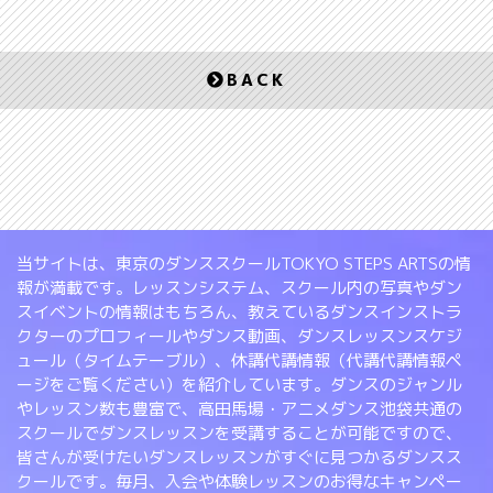
BACK
当サイトは、東京のダンススクールTOKYO STEPS ARTSの情
報が満載です。レッスンシステム、スクール内の写真やダン
スイベントの情報はもちろん、教えているダンスインストラ
クターのプロフィールやダンス動画、ダンスレッスンスケジ
ュール（タイムテーブル）、休講代講情報（代講代講情報ペ
ージをご覧ください）を紹介しています。ダンスのジャンル
やレッスン数も豊富で、高田馬場・アニメダンス池袋共通の
スクールでダンスレッスンを受講することが可能ですので、
皆さんが受けたいダンスレッスンがすぐに見つかるダンスス
クールです。毎月、入会や体験レッスンのお得なキャンペー