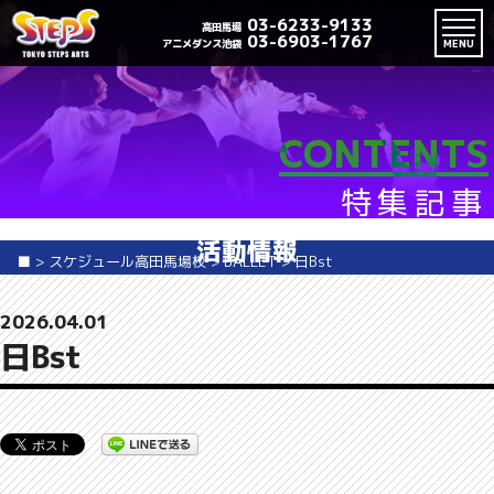
03-6233-9133
高田馬場
03-6903-1767
アニメダンス池袋
MENU
CONTENTS
特集記事
活動情報
■
>
スケジュール高田馬場校
>
BALLET
>
日Bst
2026.04.01
日Bst