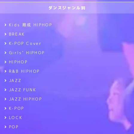
ダンスジャンル別
Kids 育成 HIPHOP
BREAK
K-POP Cover
Girls’ HIPHOP
HIPHOP
R&B HIPHOP
JAZZ
JAZZ FUNK
JAZZ HIPHOP
K-POP
LOCK
POP