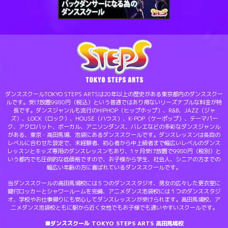
ダンススクールTOKYO STEPS ARTSは20年以上の歴史がある東京都内のダンススクー
ルです。受け放題9980円（税込）という普通ではあり得ないリーズナブルな料金が特
長です。ダンスジャンルも流行のHIPHOP（ヒップホップ）、R&B、JAZZ（ジャ
ズ）、LOCK（ロック）、HOUSE（ハウス）、K-POP（ケーポップ）、テーマパー
ク、アクロバット、ボーカル、アニソンダンス、バレエなどの多彩なダンスジャンル
がある、東京・高田馬場、池袋にあるダンススクールです。ダンスレッスンは各自の
レベルに合わせた設定で、未経験者、初心者から中上級者まで幅広いレベルのダンス
レッスンとキッズ専用のダンスレッスンもあり、1ヶ月受け放題で9980円（税別）と
いう都内でも圧倒的な低価格ですので、お子様から学生、社会人、シニアの方までの
幅広い年齢の方に喜ばれているダンススクールです。
当ダンススクールの高田馬場校には５つのダンススタジオ、男女の広々した更衣室に
鍵付ロッカーとシャワールームを完備、アニメダンス池袋校には１つのダンススタジ
オ、学校やお仕事帰りにも安心してダンスレッスンが受けられます。高田馬場校、ア
ニメダンス池袋校ともに駅から近く女性でもお子様でも通いやすいスクールです。
■ダンススクール TOKYO STEPS ARTS 高田馬場校