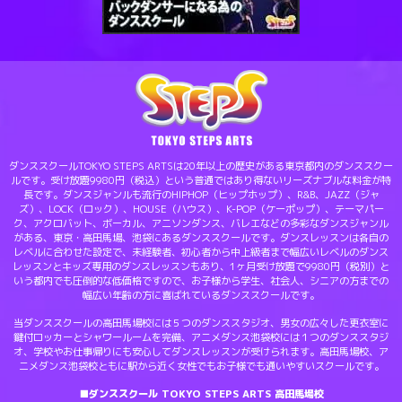
ダンススクールTOKYO STEPS ARTSは20年以上の歴史がある東京都内のダンススクー
ルです。受け放題9980円（税込）という普通ではあり得ないリーズナブルな料金が特
長です。ダンスジャンルも流行のHIPHOP（ヒップホップ）、R&B、JAZZ（ジャ
ズ）、LOCK（ロック）、HOUSE（ハウス）、K-POP（ケーポップ）、テーマパー
ク、アクロバット、ボーカル、アニソンダンス、バレエなどの多彩なダンスジャンル
がある、東京・高田馬場、池袋にあるダンススクールです。ダンスレッスンは各自の
レベルに合わせた設定で、未経験者、初心者から中上級者まで幅広いレベルのダンス
レッスンとキッズ専用のダンスレッスンもあり、1ヶ月受け放題で9980円（税別）と
いう都内でも圧倒的な低価格ですので、お子様から学生、社会人、シニアの方までの
幅広い年齢の方に喜ばれているダンススクールです。
当ダンススクールの高田馬場校には５つのダンススタジオ、男女の広々した更衣室に
鍵付ロッカーとシャワールームを完備、アニメダンス池袋校には１つのダンススタジ
オ、学校やお仕事帰りにも安心してダンスレッスンが受けられます。高田馬場校、ア
ニメダンス池袋校ともに駅から近く女性でもお子様でも通いやすいスクールです。
■ダンススクール TOKYO STEPS ARTS 高田馬場校