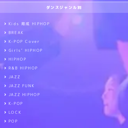
ダンスジャンル別
Kids 育成 HIPHOP
BREAK
K-POP Cover
Girls’ HIPHOP
HIPHOP
R&B HIPHOP
JAZZ
JAZZ FUNK
JAZZ HIPHOP
K-POP
LOCK
POP