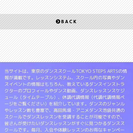
BACK
当サイトは、東京のダンススクールTOKYO STEPS ARTSの情
報が満載です。レッスンシステム、スクール内の写真やダン
スイベントの情報はもちろん、教えているダンスインストラ
クターのプロフィールやダンス動画、ダンスレッスンスケジ
ュール（タイムテーブル）、休講代講情報（代講代講情報ペ
ージをご覧ください）を紹介しています。ダンスのジャンル
やレッスン数も豊富で、高田馬場・アニメダンス池袋共通の
スクールでダンスレッスンを受講することが可能ですので、
皆さんが受けたいダンスレッスンがすぐに見つかるダンスス
クールです。毎月、入会や体験レッスンのお得なキャンペー