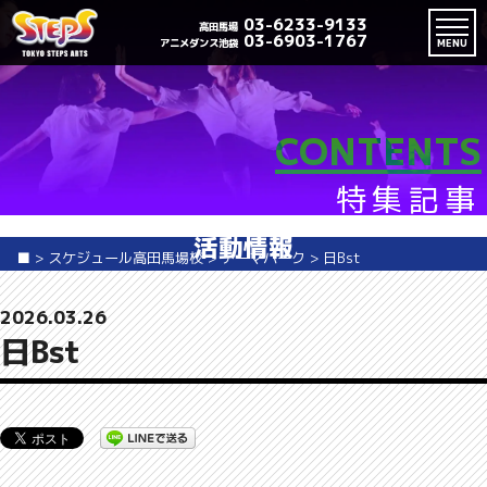
03-6233-9133
高田馬場
03-6903-1767
アニメダンス池袋
MENU
CONTENTS
特集記事
活動情報
■
>
スケジュール高田馬場校
>
テーマパーク
>
日Bst
2026.03.26
日Bst