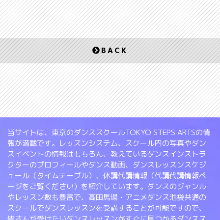
BACK
当サイトは、東京のダンススクールTOKYO STEPS ARTSの情
報が満載です。レッスンシステム、スクール内の写真やダン
スイベントの情報はもちろん、教えているダンスインストラ
クターのプロフィールやダンス動画、ダンスレッスンスケジ
ュール（タイムテーブル）、休講代講情報（代講代講情報ペ
ージをご覧ください）を紹介しています。ダンスのジャンル
やレッスン数も豊富で、高田馬場・アニメダンス池袋共通の
スクールでダンスレッスンを受講することが可能ですので、
皆さんが受けたいダンスレッスンがすぐに見つかるダンスス