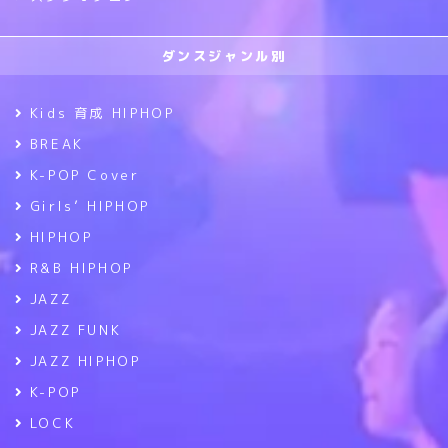
ダンスジャンル別
Kids 育成 HIPHOP
BREAK
K-POP Cover
Girls’ HIPHOP
HIPHOP
R&B HIPHOP
JAZZ
JAZZ FUNK
JAZZ HIPHOP
K-POP
LOCK