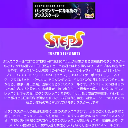
ダンススクールTOKYO STEPS ARTSは20年以上の歴史がある東京都内のダンススクー
ルです。受け放題9980円（税込）という普通ではあり得ないリーズナブルな料金が特
長です。ダンスジャンルも流行のHIPHOP（ヒップホップ）、R&B、JAZZ（ジャ
ズ）、LOCK（ロック）、HOUSE（ハウス）、K-POP（ケーポップ）、テーマパー
ク、アクロバット、ボーカル、アニソンダンス、バレエなどの多彩なダンスジャンル
がある、東京・高田馬場、池袋にあるダンススクールです。ダンスレッスンは各自の
レベルに合わせた設定で、未経験者、初心者から中上級者まで幅広いレベルのダンス
レッスンとキッズ専用のダンスレッスンもあり、1ヶ月受け放題で9980円（税別）と
いう都内でも圧倒的な低価格ですので、お子様から学生、社会人、シニアの方までの
幅広い年齢の方に喜ばれているダンススクールです。
当ダンススクールの高田馬場校には５つのダンススタジオ、男女の広々した更衣室に
鍵付ロッカーとシャワールームを完備、アニメダンス池袋校には１つのダンススタジ
オ、学校やお仕事帰りにも安心してダンスレッスンが受けられます。高田馬場校、ア
ニメダンス池袋校ともに駅から近く女性でもお子様でも通いやすいスクールです。