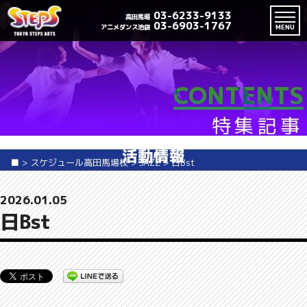
03-6233-9133
高田馬場
03-6903-1767
アニメダンス池袋
MENU
CONTENTS
特集記事
活動情報
■
>
スケジュール高田馬場校
>
JAZZ
>
日Bst
2026.01.05
日Bst