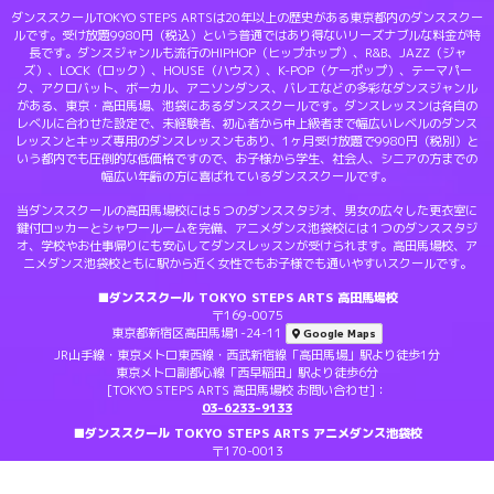
ダンススクールTOKYO STEPS ARTSは20年以上の歴史がある東京都内のダンススクー
ルです。受け放題9980円（税込）という普通ではあり得ないリーズナブルな料金が特
長です。ダンスジャンルも流行のHIPHOP（ヒップホップ）、R&B、JAZZ（ジャ
ズ）、LOCK（ロック）、HOUSE（ハウス）、K-POP（ケーポップ）、テーマパー
ク、アクロバット、ボーカル、アニソンダンス、バレエなどの多彩なダンスジャンル
がある、東京・高田馬場、池袋にあるダンススクールです。ダンスレッスンは各自の
レベルに合わせた設定で、未経験者、初心者から中上級者まで幅広いレベルのダンス
レッスンとキッズ専用のダンスレッスンもあり、1ヶ月受け放題で9980円（税別）と
いう都内でも圧倒的な低価格ですので、お子様から学生、社会人、シニアの方までの
幅広い年齢の方に喜ばれているダンススクールです。
当ダンススクールの高田馬場校には５つのダンススタジオ、男女の広々した更衣室に
鍵付ロッカーとシャワールームを完備、アニメダンス池袋校には１つのダンススタジ
オ、学校やお仕事帰りにも安心してダンスレッスンが受けられます。高田馬場校、ア
ニメダンス池袋校ともに駅から近く女性でもお子様でも通いやすいスクールです。
■ダンススクール TOKYO STEPS ARTS 高田馬場校
〒169-0075
東京都新宿区高田馬場1-24-11
Google Maps
JR山手線・東京メトロ東西線・西武新宿線「高田馬場」駅より徒歩1分
東京メトロ副都心線「西早稲田」駅より徒歩6分
[TOKYO STEPS ARTS 高田馬場校 お問い合わせ]：
03-6233-9133
■ダンススクール TOKYO STEPS ARTS アニメダンス池袋校
〒170-0013
東京都豊島区東池袋1-22-5
サンケェビル６F
Google Maps