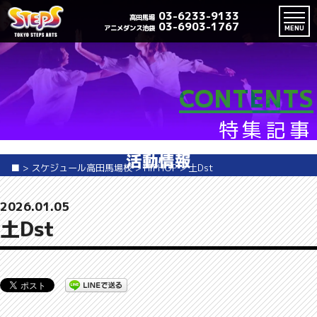
03-6233-9133
高田馬場
03-6903-1767
アニメダンス池袋
MENU
CONTENTS
特集記事
活動情報
■
>
スケジュール高田馬場校
>
HIPHOP
>
土Dst
2026.01.05
土Dst