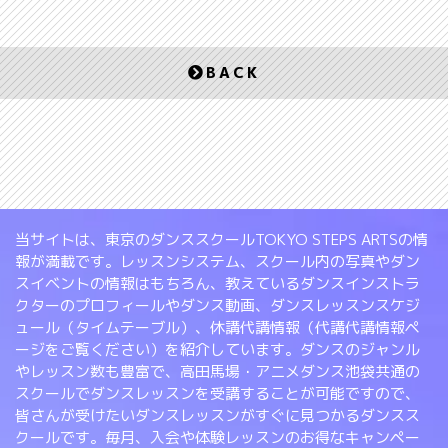
BACK
当サイトは、東京のダンススクールTOKYO STEPS ARTSの情
報が満載です。レッスンシステム、スクール内の写真やダン
スイベントの情報はもちろん、教えているダンスインストラ
クターのプロフィールやダンス動画、ダンスレッスンスケジ
ュール（タイムテーブル）、休講代講情報（代講代講情報ペ
ージをご覧ください）を紹介しています。ダンスのジャンル
やレッスン数も豊富で、高田馬場・アニメダンス池袋共通の
スクールでダンスレッスンを受講することが可能ですので、
皆さんが受けたいダンスレッスンがすぐに見つかるダンスス
クールです。毎月、入会や体験レッスンのお得なキャンペー