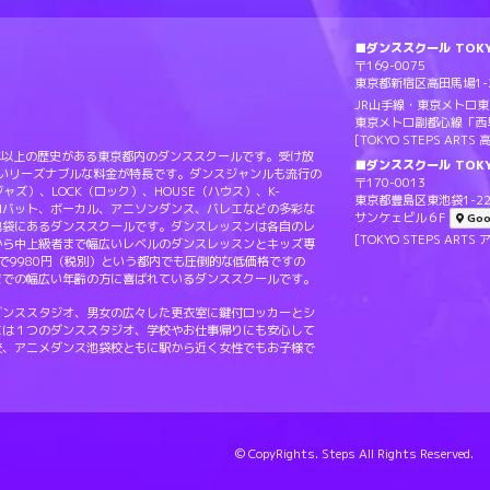
■ダンススクール TOKYO
〒169-0075
東京都新宿区高田馬場1-2
JR山手線・東京メトロ
東京メトロ副都心線「西
[TOKYO STEPS AR
Sは20年以上の歴史がある東京都内のダンススクールです。受け放
■ダンススクール TOKY
ないリーズナブルな料金が特長です。ダンスジャンルも流行の
〒170-0013
（ジャズ）、LOCK（ロック）、HOUSE（ハウス）、K-
東京都豊島区東池袋1-22
ロバット、ボーカル、アニソンダンス、バレエなどの多彩な
サンケェビル６F
Goo
池袋にあるダンススクールです。ダンスレッスンは各自のレ
[TOKYO STEPS A
から中上級者まで幅広いレベルのダンスレッスンとキッズ専
で9980円（税別）という都内でも圧倒的な低価格ですの
までの幅広い年齢の方に喜ばれているダンススクールです。
ダンススタジオ、男女の広々した更衣室に鍵付ロッカーとシ
には１つのダンススタジオ、学校やお仕事帰りにも安心して
校、アニメダンス池袋校ともに駅から近く女性でもお子様で
© CopyRights. Steps All Rights Reserved.