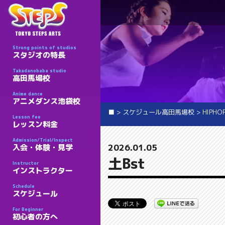
Strong points of studios
スタジオの特長
Takadanobaba studio
高田馬場校
Anime dance
アニメダンス池袋校
■
>
スケジュール高田馬場校
>
HIPHO
Lesson fee
レッスン料金
Admission/Trial/Inspect
2026.01.05
入会・体験・見学
土Bst
Instructor
インストラクター
Schedule
スケジュール
For Beginner
初心者の方へ