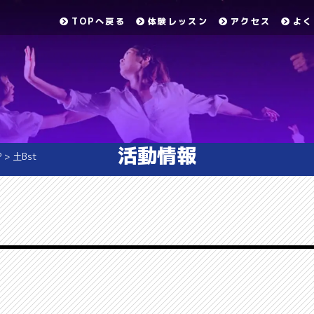
TOPへ戻る
体験レッスン
アクセス
よく
活動情報
P
>
土Bst