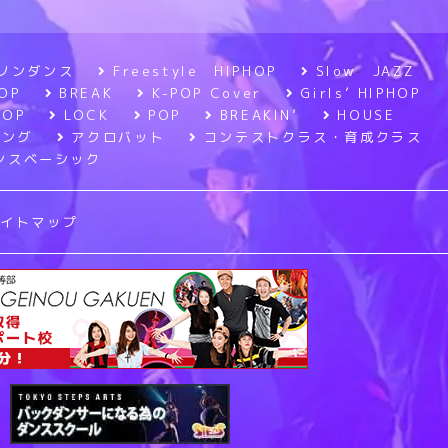
ソンダンス
Freestyle HIPHOP
Slow JAZZ
OP
BREAK
K-POP Cover
Girls’ HIPHOP
POP
LOCK
POP
BREAKIN’
HOUSE
ニング
アクロバット
コンテストクラス・育成クラス
ンスベーシック
サイトマップ