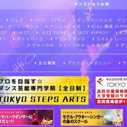
ダンスジャンル別
バレエ
FREE STYLE
ダンスベーシック アニ
tyle アニソンダンス
アニソンジャズ
Kids 育成 HIPH
HOP
JAZZ
JAZZ FUNK
JAZZ HIPHOP
K-
ET
テーマパーク
アニソンダンス
リズムトレー
ヴォーカル・ミュージカル
その他
ダ
会社概要
プライバシーポリシー