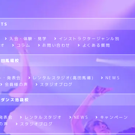
RTS
入会・体験・見学
インストラクタージャンル別
ジオ
コラム
お問い合わせ
よくある質問
高田馬場校
ト・発表会
レンタルスタジオ(高田馬場)
NEWS
会員様の声
スタジオブログ
ニメダンス池袋校
発表会
レンタルスタジオ
NEWS
キャンペーン
の声
スタジオブログ