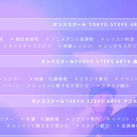
ダンススクール TOKYO STEPS A
長
高田馬場校
アニメダンス池袋校
レッスン料金
キッズダンスクラス
体験レッスン
レンタルスタ
ダンススクールTOKYO STEPS ARTS 
トラクター
休講・代講情報
スタジオ案内
イベン
ャンペーン
レッスンに関するお知らせ
スタッフ紹介
ダンススクールTOKYO STEPS ARTS ア
クター
休講・代講情報
スタジオ案内
イベント・
レッスンに関するお知らせ
スタッフ紹介
会員様