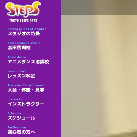
Strong points of studios
スタジオの特長
Takadanobaba studio
高田馬場校
Anime dance
アニメダンス池袋校
Lesson fee
レッスン料金
Admission/Trial/Inspect
入会・体験・見学
Instructor
インストラクター
Schedule
スケジュール
For Beginner
初心者の方へ