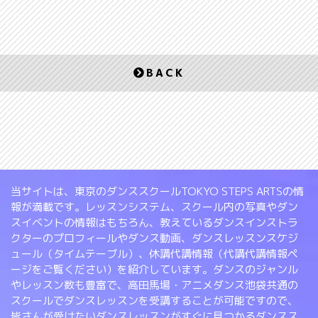
BACK
当サイトは、東京のダンススクールTOKYO STEPS ARTSの情
報が満載です。レッスンシステム、スクール内の写真やダン
スイベントの情報はもちろん、教えているダンスインストラ
クターのプロフィールやダンス動画、ダンスレッスンスケジ
ュール（タイムテーブル）、休講代講情報（代講代講情報ペ
ージをご覧ください）を紹介しています。ダンスのジャンル
やレッスン数も豊富で、高田馬場・アニメダンス池袋共通の
スクールでダンスレッスンを受講することが可能ですので、
皆さんが受けたいダンスレッスンがすぐに見つかるダンスス