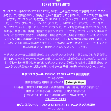
ダンススクールTOKYO STEPS ARTSは20年以上の歴史がある東京都内のダンススクー
ルです。受け放題9980円（税込）という普通ではあり得ないリーズナブルな料金が特
長です。ダンスジャンルも流行のHIPHOP（ヒップホップ）、R&B、JAZZ（ジャ
ズ）、LOCK（ロック）、HOUSE（ハウス）、K-POP（ケーポップ）、テーマパー
ク、アクロバット、ボーカル、アニソンダンス、バレエなどの多彩なダンスジャンル
がある、東京・高田馬場、池袋にあるダンススクールです。ダンスレッスンは各自の
レベルに合わせた設定で、未経験者、初心者から中上級者まで幅広いレベルのダンス
レッスンとキッズ専用のダンスレッスンもあり、1ヶ月受け放題で9980円（税別）と
いう都内でも圧倒的な低価格ですので、お子様から学生、社会人、シニアの方までの
幅広い年齢の方に喜ばれているダンススクールです。
当ダンススクールの高田馬場校には５つのダンススタジオ、男女の広々した更衣室に
鍵付ロッカーとシャワールームを完備、アニメダンス池袋校には１つのダンススタジ
オ、学校やお仕事帰りにも安心してダンスレッスンが受けられます。高田馬場校、ア
ニメダンス池袋校ともに駅から近く女性でもお子様でも通いやすいスクールです。
■ダンススクール TOKYO STEPS ARTS 高田馬場校
〒169-0075
東京都新宿区高田馬場1-24-11
Google Maps
JR山手線・東京メトロ東西線・西武新宿線「高田馬場」駅より徒歩1分
東京メトロ副都心線「西早稲田」駅より徒歩6分
[TOKYO STEPS ARTS 高田馬場校 お問い合わせ]：
03-6233-9133
■ダンススクール TOKYO STEPS ARTS アニメダンス池袋校
〒170-0013