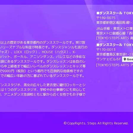
■ダンススクール TOKYO
〒169-0075
東京都新宿区高田馬場1-2
JR山手線・東京メトロ
東京メトロ副都心線「西
[TOKYO STEPS AR
Sは20年以上の歴史がある東京都内のダンススクールです。受け放
■ダンススクール TOKY
ないリーズナブルな料金が特長です。ダンスジャンルも流行の
〒170-0013
（ジャズ）、LOCK（ロック）、HOUSE（ハウス）、K-
東京都豊島区東池袋1-22
ロバット、ボーカル、アニソンダンス、バレエなどの多彩な
サンケェビル６F
Goo
池袋にあるダンススクールです。ダンスレッスンは各自のレ
[TOKYO STEPS A
から中上級者まで幅広いレベルのダンスレッスンとキッズ専
で9980円（税別）という都内でも圧倒的な低価格ですの
までの幅広い年齢の方に喜ばれているダンススクールです。
ダンススタジオ、男女の広々した更衣室に鍵付ロッカーとシ
には１つのダンススタジオ、学校やお仕事帰りにも安心して
校、アニメダンス池袋校ともに駅から近く女性でもお子様で
© CopyRights. Steps All Rights Reserved.