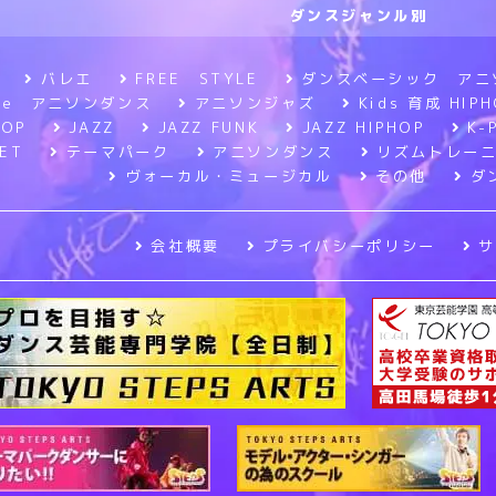
ダンスジャンル別
バレエ
FREE STYLE
ダンスベーシック アニ
tyle アニソンダンス
アニソンジャズ
Kids 育成 HIPH
HOP
JAZZ
JAZZ FUNK
JAZZ HIPHOP
K-
ET
テーマパーク
アニソンダンス
リズムトレー
ヴォーカル・ミュージカル
その他
ダ
会社概要
プライバシーポリシー