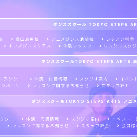
ダンススクール TOKYO STEPS A
長
高田馬場校
アニメダンス池袋校
レッスン料金
キッズダンスクラス
体験レッスン
レンタルスタ
ダンススクールTOKYO STEPS ARTS 
トラクター
休講・代講情報
スタジオ案内
イベン
ャンペーン
レッスンに関するお知らせ
スタッフ紹介
ダンススクールTOKYO STEPS ARTS ア
クター
休講・代講情報
スタジオ案内
イベント・
レッスンに関するお知らせ
スタッフ紹介
会員様