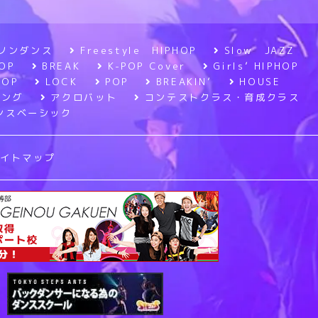
ソンダンス
Freestyle HIPHOP
Slow JAZZ
OP
BREAK
K-POP Cover
Girls’ HIPHOP
POP
LOCK
POP
BREAKIN’
HOUSE
ニング
アクロバット
コンテストクラス・育成クラス
ンスベーシック
サイトマップ