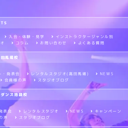
RTS
入会・体験・見学
インストラクタージャンル別
ジオ
コラム
お問い合わせ
よくある質問
高田馬場校
ト・発表会
レンタルスタジオ(高田馬場)
NEWS
会員様の声
スタジオブログ
ニメダンス池袋校
発表会
レンタルスタジオ
NEWS
キャンペーン
の声
スタジオブログ