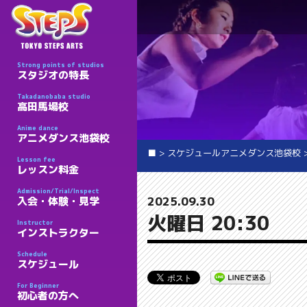
Strong points of studios
スタジオの特長
Takadanobaba studio
高田馬場校
Anime dance
アニメダンス池袋校
■
>
スケジュールアニメダンス池袋校
Lesson fee
レッスン料金
Admission/Trial/Inspect
2025.09.30
入会・体験・見学
火曜日 20:30
Instructor
インストラクター
Schedule
スケジュール
For Beginner
初心者の方へ