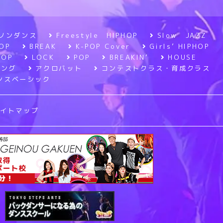
ソンダンス
Freestyle HIPHOP
Slow JAZZ
OP
BREAK
K-POP Cover
Girls’ HIPHOP
POP
LOCK
POP
BREAKIN’
HOUSE
ニング
アクロバット
コンテストクラス・育成クラス
ンスベーシック
サイトマップ