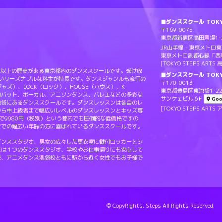
■ダンススクール TOKYO
〒169-0075
東京都新宿区高田馬場1-2
JR山手線・東京メトロ
東京メトロ副都心線「西
[TOKYO STEPS AR
Sは20年以上の歴史がある東京都内のダンススクールです。受け放
■ダンススクール TOKY
ないリーズナブルな料金が特長です。ダンスジャンルも流行の
〒170-0013
（ジャズ）、LOCK（ロック）、HOUSE（ハウス）、K-
東京都豊島区東池袋1-22
ロバット、ボーカル、アニソンダンス、バレエなどの多彩な
サンケェビル６F
Goo
池袋にあるダンススクールです。ダンスレッスンは各自のレ
[TOKYO STEPS A
から中上級者まで幅広いレベルのダンスレッスンとキッズ専
で9980円（税別）という都内でも圧倒的な低価格ですの
までの幅広い年齢の方に喜ばれているダンススクールです。
ダンススタジオ、男女の広々した更衣室に鍵付ロッカーとシ
には１つのダンススタジオ、学校やお仕事帰りにも安心して
校、アニメダンス池袋校ともに駅から近く女性でもお子様で
© CopyRights. Steps All Rights Reserved.