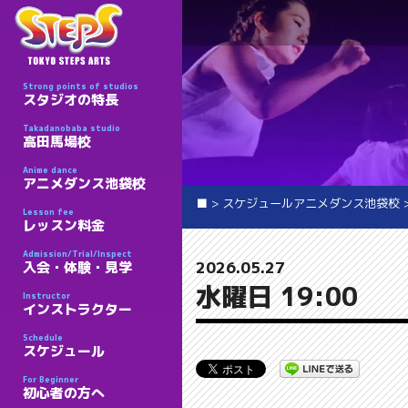
Strong points of studios
スタジオの特長
Takadanobaba studio
高田馬場校
Anime dance
アニメダンス池袋校
■
>
スケジュールアニメダンス池袋校
Lesson fee
レッスン料金
Admission/Trial/Inspect
2026.05.27
入会・体験・見学
水曜日 19:00
Instructor
インストラクター
Schedule
スケジュール
For Beginner
初心者の方へ