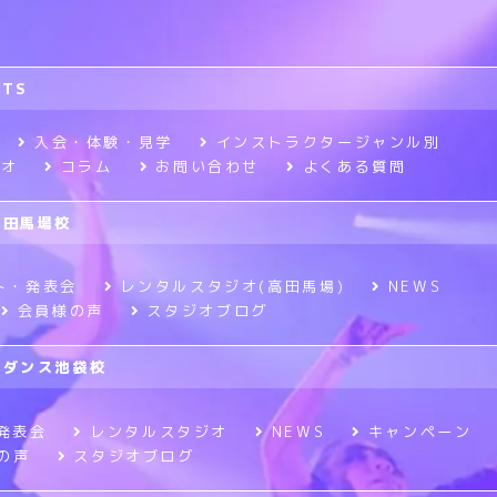
RTS
入会・体験・見学
インストラクタージャンル別
ジオ
コラム
お問い合わせ
よくある質問
高田馬場校
ト・発表会
レンタルスタジオ(高田馬場)
NEWS
会員様の声
スタジオブログ
ニメダンス池袋校
発表会
レンタルスタジオ
NEWS
キャンペーン
の声
スタジオブログ