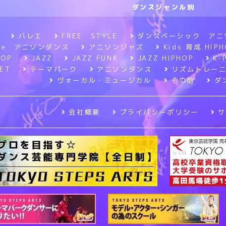
ダンスジャンル別
バレエ
FREE STYLE
ダンスベーシック アニ
tyle アニソンダンス
アニソンジャズ
Kids 育成 HIPH
HOP
JAZZ
JAZZ FUNK
JAZZ HIPHOP
K-
ET
テーマパーク
アニソンダンス
リズムトレー
ヴォーカル・ミュージカル
その他
ダ
会社概要
プライバシーポリシー