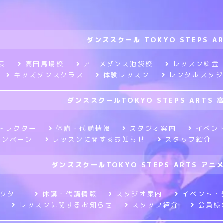
ダンススクール TOKYO STEPS A
長
高田馬場校
アニメダンス池袋校
レッスン料金
キッズダンスクラス
体験レッスン
レンタルスタ
ダンススクールTOKYO STEPS ARTS 
トラクター
休講・代講情報
スタジオ案内
イベン
ャンペーン
レッスンに関するお知らせ
スタッフ紹介
ダンススクールTOKYO STEPS ARTS ア
クター
休講・代講情報
スタジオ案内
イベント・
レッスンに関するお知らせ
スタッフ紹介
会員様