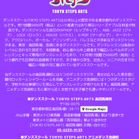
ダンススクールTOKYO STEPS ARTSは20年以上の歴史がある東京都内のダンススクー
ルです。受け放題9980円（税込）という普通ではあり得ないリーズナブルな料金が特
長です。ダンスジャンルも流行のHIPHOP（ヒップホップ）、R&B、JAZZ（ジャ
ズ）、LOCK（ロック）、HOUSE（ハウス）、K-POP（ケーポップ）、テーマパー
ク、アクロバット、ボーカル、アニソンダンス、バレエなどの多彩なダンスジャンル
がある、東京・高田馬場、池袋にあるダンススクールです。ダンスレッスンは各自の
レベルに合わせた設定で、未経験者、初心者から中上級者まで幅広いレベルのダンス
レッスンとキッズ専用のダンスレッスンもあり、1ヶ月受け放題で9980円（税別）と
いう都内でも圧倒的な低価格ですので、お子様から学生、社会人、シニアの方までの
幅広い年齢の方に喜ばれているダンススクールです。
当ダンススクールの高田馬場校には５つのダンススタジオ、男女の広々した更衣室に
鍵付ロッカーとシャワールームを完備、アニメダンス池袋校には１つのダンススタジ
オ、学校やお仕事帰りにも安心してダンスレッスンが受けられます。高田馬場校、ア
ニメダンス池袋校ともに駅から近く女性でもお子様でも通いやすいスクールです。
■ダンススクール TOKYO STEPS ARTS 高田馬場校
〒169-0075
東京都新宿区高田馬場1-24-11
Google Maps
JR山手線・東京メトロ東西線・西武新宿線「高田馬場」駅より徒歩1分
東京メトロ副都心線「西早稲田」駅より徒歩6分
[TOKYO STEPS ARTS 高田馬場校 お問い合わせ]：
03-6233-9133
■ダンススクール TOKYO STEPS ARTS アニメダンス池袋校