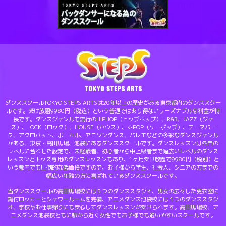
ダンススクールTOKYO STEPS ARTSは20年以上の歴史がある東京都内のダンススクー
ルです。受け放題9980円（税込）という普通ではあり得ないリーズナブルな料金が特
長です。ダンスジャンルも流行のHIPHOP（ヒップホップ）、R&B、JAZZ（ジャ
ズ）、LOCK（ロック）、HOUSE（ハウス）、K-POP（ケーポップ）、テーマパー
ク、アクロバット、ボーカル、アニソンダンス、バレエなどの多彩なダンスジャンル
がある、東京・高田馬場、池袋にあるダンススクールです。ダンスレッスンは各自の
レベルに合わせた設定で、未経験者、初心者から中上級者まで幅広いレベルのダンス
レッスンとキッズ専用のダンスレッスンもあり、1ヶ月受け放題で9980円（税別）と
いう都内でも圧倒的な低価格ですので、お子様から学生、社会人、シニアの方までの
幅広い年齢の方に喜ばれているダンススクールです。
当ダンススクールの高田馬場校には５つのダンススタジオ、男女の広々した更衣室に
鍵付ロッカーとシャワールームを完備、アニメダンス池袋校には１つのダンススタジ
オ、学校やお仕事帰りにも安心してダンスレッスンが受けられます。高田馬場校、ア
ニメダンス池袋校ともに駅から近く女性でもお子様でも通いやすいスクールです。