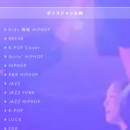
ダンスジャンル別
Kids 育成 HIPHOP
BREAK
K-POP Cover
Girls’ HIPHOP
HIPHOP
R&B HIPHOP
JAZZ
JAZZ FUNK
JAZZ HIPHOP
K-POP
LOCK
POP