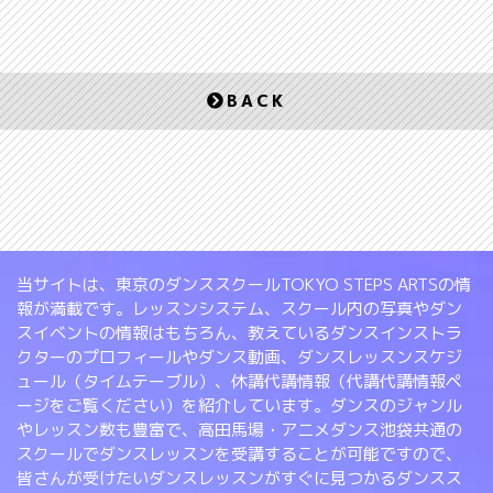
BACK
当サイトは、東京のダンススクールTOKYO STEPS ARTSの情
報が満載です。レッスンシステム、スクール内の写真やダン
スイベントの情報はもちろん、教えているダンスインストラ
クターのプロフィールやダンス動画、ダンスレッスンスケジ
ュール（タイムテーブル）、休講代講情報（代講代講情報ペ
ージをご覧ください）を紹介しています。ダンスのジャンル
やレッスン数も豊富で、高田馬場・アニメダンス池袋共通の
スクールでダンスレッスンを受講することが可能ですので、
皆さんが受けたいダンスレッスンがすぐに見つかるダンスス