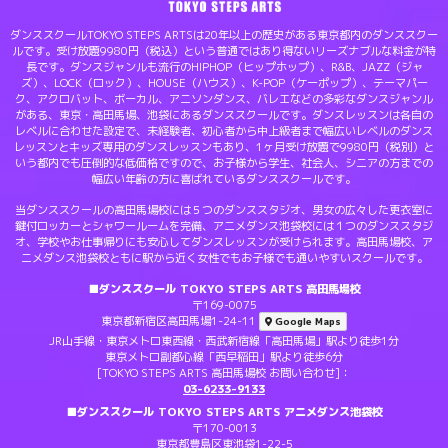
ダンススクールTOKYO STEPS ARTSは20年以上の歴史がある東京都内のダンススクー
ルです。受け放題9980円（税込）という普通ではあり得ないリーズナブルな料金が特
長です。ダンスジャンルも流行のHIPHOP（ヒップホップ）、R&B、JAZZ（ジャ
ズ）、LOCK（ロック）、HOUSE（ハウス）、K-POP（ケーポップ）、テーマパー
ク、アクロバット、ボーカル、アニソンダンス、バレエなどの多彩なダンスジャンル
がある、東京・高田馬場、池袋にあるダンススクールです。ダンスレッスンは各自の
レベルに合わせた設定で、未経験者、初心者から中上級者まで幅広いレベルのダンス
レッスンとキッズ専用のダンスレッスンもあり、1ヶ月受け放題で9980円（税別）と
いう都内でも圧倒的な低価格ですので、お子様から学生、社会人、シニアの方までの
幅広い年齢の方に喜ばれているダンススクールです。
当ダンススクールの高田馬場校には５つのダンススタジオ、男女の広々した更衣室に
鍵付ロッカーとシャワールームを完備、アニメダンス池袋校には１つのダンススタジ
オ、学校やお仕事帰りにも安心してダンスレッスンが受けられます。高田馬場校、ア
ニメダンス池袋校ともに駅から近く女性でもお子様でも通いやすいスクールです。
■ダンススクール TOKYO STEPS ARTS 高田馬場校
〒169-0075
東京都新宿区高田馬場1-24-11
Google Maps
JR山手線・東京メトロ東西線・西武新宿線「高田馬場」駅より徒歩1分
東京メトロ副都心線「西早稲田」駅より徒歩6分
[TOKYO STEPS ARTS 高田馬場校 お問い合わせ]：
03-6233-9133
■ダンススクール TOKYO STEPS ARTS アニメダンス池袋校
〒170-0013
東京都豊島区東池袋1-22-5