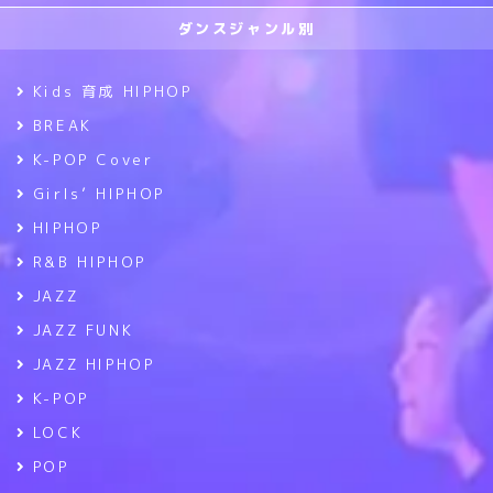
ダンスジャンル別
Kids 育成 HIPHOP
BREAK
K-POP Cover
Girls’ HIPHOP
HIPHOP
R&B HIPHOP
JAZZ
JAZZ FUNK
JAZZ HIPHOP
K-POP
LOCK
POP