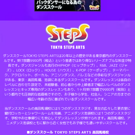
ダンススクールTOKYO STEPS ARTSは20年以上の歴史がある東京都内のダンススクー
ルです。受け放題9980円（税込）という普通ではあり得ないリーズナブルな料金が特
長です。ダンスジャンルも流行のHIPHOP（ヒップホップ）、R&B、JAZZ（ジャ
ズ）、LOCK（ロック）、HOUSE（ハウス）、K-POP（ケーポップ）、テーマパー
ク、アクロバット、ボーカル、アニソンダンス、バレエなどの多彩なダンスジャンル
がある、東京・高田馬場、池袋にあるダンススクールです。ダンスレッスンは各自の
レベルに合わせた設定で、未経験者、初心者から中上級者まで幅広いレベルのダンス
レッスンとキッズ専用のダンスレッスンもあり、1ヶ月受け放題で9980円（税別）と
いう都内でも圧倒的な低価格ですので、お子様から学生、社会人、シニアの方までの
幅広い年齢の方に喜ばれているダンススクールです。
当ダンススクールの高田馬場校には５つのダンススタジオ、男女の広々した更衣室に
鍵付ロッカーとシャワールームを完備、アニメダンス池袋校には１つのダンススタジ
オ、学校やお仕事帰りにも安心してダンスレッスンが受けられます。高田馬場校、ア
ニメダンス池袋校ともに駅から近く女性でもお子様でも通いやすいスクールです。
■ダンススクール TOKYO STEPS ARTS 高田馬場校