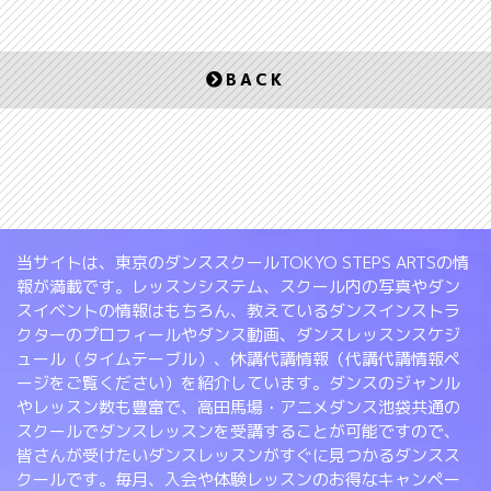
BACK
当サイトは、東京のダンススクールTOKYO STEPS ARTSの情
報が満載です。レッスンシステム、スクール内の写真やダン
スイベントの情報はもちろん、教えているダンスインストラ
クターのプロフィールやダンス動画、ダンスレッスンスケジ
ュール（タイムテーブル）、休講代講情報（代講代講情報ペ
ージをご覧ください）を紹介しています。ダンスのジャンル
やレッスン数も豊富で、高田馬場・アニメダンス池袋共通の
スクールでダンスレッスンを受講することが可能ですので、
皆さんが受けたいダンスレッスンがすぐに見つかるダンスス
クールです。毎月、入会や体験レッスンのお得なキャンペー