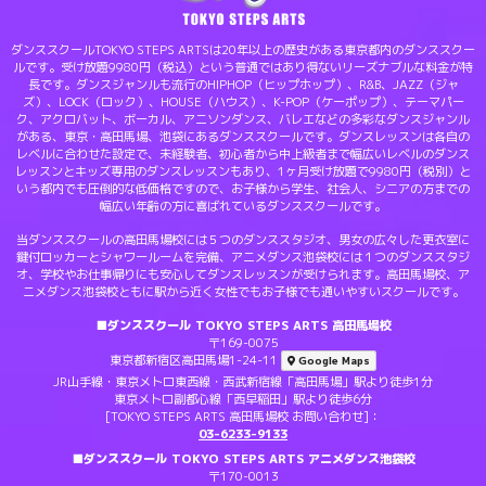
ダンススクールTOKYO STEPS ARTSは20年以上の歴史がある東京都内のダンススクー
ルです。受け放題9980円（税込）という普通ではあり得ないリーズナブルな料金が特
長です。ダンスジャンルも流行のHIPHOP（ヒップホップ）、R&B、JAZZ（ジャ
ズ）、LOCK（ロック）、HOUSE（ハウス）、K-POP（ケーポップ）、テーマパー
ク、アクロバット、ボーカル、アニソンダンス、バレエなどの多彩なダンスジャンル
がある、東京・高田馬場、池袋にあるダンススクールです。ダンスレッスンは各自の
レベルに合わせた設定で、未経験者、初心者から中上級者まで幅広いレベルのダンス
レッスンとキッズ専用のダンスレッスンもあり、1ヶ月受け放題で9980円（税別）と
いう都内でも圧倒的な低価格ですので、お子様から学生、社会人、シニアの方までの
幅広い年齢の方に喜ばれているダンススクールです。
当ダンススクールの高田馬場校には５つのダンススタジオ、男女の広々した更衣室に
鍵付ロッカーとシャワールームを完備、アニメダンス池袋校には１つのダンススタジ
オ、学校やお仕事帰りにも安心してダンスレッスンが受けられます。高田馬場校、ア
ニメダンス池袋校ともに駅から近く女性でもお子様でも通いやすいスクールです。
■ダンススクール TOKYO STEPS ARTS 高田馬場校
〒169-0075
東京都新宿区高田馬場1-24-11
Google Maps
JR山手線・東京メトロ東西線・西武新宿線「高田馬場」駅より徒歩1分
東京メトロ副都心線「西早稲田」駅より徒歩6分
[TOKYO STEPS ARTS 高田馬場校 お問い合わせ]：
03-6233-9133
■ダンススクール TOKYO STEPS ARTS アニメダンス池袋校
〒170-0013