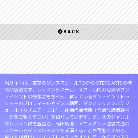
BACK
当サイトは、東京のダンススクールTOKYO STEPS ARTSの情
報が満載です。レッスンシステム、スクール内の写真やダン
スイベントの情報はもちろん、教えているダンスインストラ
クターのプロフィールやダンス動画、ダンスレッスンスケジ
ュール（タイムテーブル）、休講代講情報（代講代講情報ペ
ージをご覧ください）を紹介しています。ダンスのジャンル
やレッスン数も豊富で、高田馬場・アニメダンス池袋共通の
スクールでダンスレッスンを受講することが可能ですので、
皆さんが受けたいダンスレッスンがすぐに見つかるダンスス