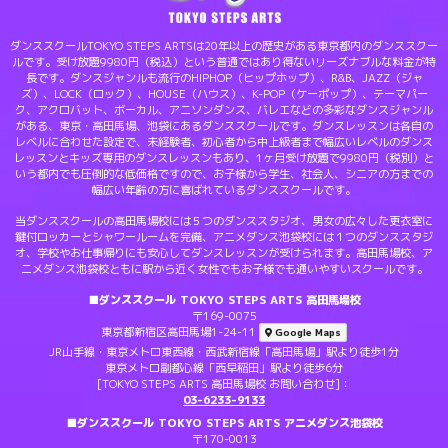
ダンススクールTOKYO STEPS ARTSは20年以上の歴史がある東京都内のダンススクー
ルです。受け放題9980円（税込）という普通ではあり得ないリーズナブルな料金が特
長です。ダンスジャンルも流行のHIPHOP（ヒップホップ）、R&B、JAZZ（ジャ
ズ）、LOCK（ロック）、HOUSE（ハウス）、K-POP（ケーポップ）、テーマパー
ク、アクロバット、ボーカル、アニソンダンス、バレエなどの多彩なダンスジャンル
がある、東京・高田馬場、池袋にあるダンススクールです。ダンスレッスンは各自の
レベルに合わせた設定で、未経験者、初心者から中上級者まで幅広いレベルのダンス
レッスンとキッズ専用のダンスレッスンもあり、1ヶ月受け放題で9980円（税別）と
いう都内でも圧倒的な低価格ですので、お子様から学生、社会人、シニアの方までの
幅広い年齢の方に喜ばれているダンススクールです。
当ダンススクールの高田馬場校には５つのダンススタジオ、男女の広々した更衣室に
鍵付ロッカーとシャワールームを完備、アニメダンス池袋校には１つのダンススタジ
オ、学校やお仕事帰りにも安心してダンスレッスンが受けられます。高田馬場校、ア
ニメダンス池袋校ともに駅から近く女性でもお子様でも通いやすいスクールです。
■ダンススクール TOKYO STEPS ARTS 高田馬場校
〒169-0075
東京都新宿区高田馬場1-24-11
Google Maps
JR山手線・東京メトロ東西線・西武新宿線「高田馬場」駅より徒歩1分
東京メトロ副都心線「西早稲田」駅より徒歩6分
[TOKYO STEPS ARTS 高田馬場校 お問い合わせ]：
03-6233-9133
■ダンススクール TOKYO STEPS ARTS アニメダンス池袋校
〒170-0013