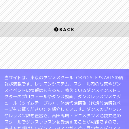
BACK
当サイトは、東京のダンススクールTOKYO STEPS ARTSの情
報が満載です。レッスンシステム、スクール内の写真やダン
スイベントの情報はもちろん、教えているダンスインストラ
クターのプロフィールやダンス動画、ダンスレッスンスケジ
ュール（タイムテーブル）、休講代講情報（代講代講情報ペ
ージをご覧ください）を紹介しています。ダンスのジャンル
やレッスン数も豊富で、高田馬場・アニメダンス池袋共通の
スクールでダンスレッスンを受講することが可能ですので、
皆さんが受けたいダンスレッスンがすぐに見つかるダンスス