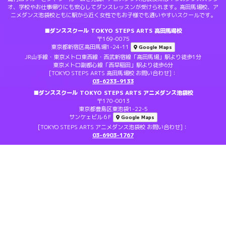
オ、学校やお仕事帰りにも安心してダンスレッスンが受けられます。高田馬場校、ア
ニメダンス池袋校ともに駅から近く女性でもお子様でも通いやすいスクールです。
■ダンススクール TOKYO STEPS ARTS 高田馬場校
〒169-0075
東京都新宿区高田馬場1-24-11
Google Maps
JR山手線・東京メトロ東西線・西武新宿線「高田馬場」駅より徒歩1分
東京メトロ副都心線「西早稲田」駅より徒歩6分
[TOKYO STEPS ARTS 高田馬場校 お問い合わせ]：
03-6233-9133
■ダンススクール TOKYO STEPS ARTS アニメダンス池袋校
〒170-0013
東京都豊島区東池袋1-22-5
サンケェビル６F
Google Maps
[TOKYO STEPS ARTS アニメダンス池袋校 お問い合わせ]：
03-6903-1767
© CopyRights. Steps All Rights Reserved.