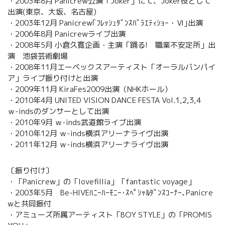
・2003年8月 Panicrew公演「Joker」にて、Joker役として
出演(東京、大坂、名古屋)
・2003年12月 Panicrew｢ﾌﾚｯｼｭﾀﾞﾝｽﾊﾞﾗｴﾃｨｼｮｰ・Ⅵ｣出演
・2006年8月 Panicrewライブ出演
・2008年5月 小倉久寛企画・主演「踊る! 職業不安定所」出
演 池袋芸術劇場
・2008年11月エーベックスアーティスト「オーラルバンパイ
ア」ライブ振り付けと出演
・2009年11月 KiraFes2009出演（NHKホール）
・2010年4月 UNITED VISION DANCE FESTA Vol.1,2,3,4
ｗ-indsのダンサーとして出演
・2010年9月 ｗ-inds武道館ライブ出演
・2010年12月 ｗ-inds横浜アリーナライヴ出演
・2011年12月 ｗ-inds横浜アリーナライヴ出演
〔振り付け〕
・「Panicrew」の「lovefillia」「fantastic voyage」
・2003年5月 Be-HIVEﾊﾆｰﾊｰﾓﾆｰ･ｽﾍﾟｼｬﾙﾀﾞﾝｽｺｰﾅｰ､Panicre
wと共同振付
・アミューズ所属アーティスト「BOY STYLE」の「PROMIS