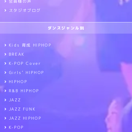
会員様の声
スタジオブログ
ダンスジャンル別
Kids 育成 HIPHOP
BREAK
K-POP Cover
Girls’ HIPHOP
HIPHOP
R&B HIPHOP
JAZZ
JAZZ FUNK
JAZZ HIPHOP
K-POP