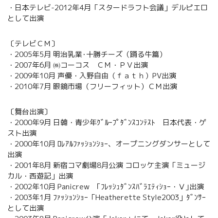
・日本テレビ-2012年4月「スタードラフト会議」デルピエロ
として出演
〔テレビＣＭ〕
・2005年5月 明治乳業･十勝チーズ（踊る牛篇）
・2007年6月 ㈱コーコス ＣＭ・ＰＶ出演
・2009年10月 声優・入野自由（ｆａｔｈ）PV出演
・2010年7月 眼鏡市場（フリーフィット）ＣＭ出演
〔舞台出演〕
・2000年9月 日韓・青少年ｸﾞﾙｰﾌﾟﾀﾞﾝｽｺﾝﾃｽﾄ 日本代表・ゲ
スト出演
・2000年10月 ﾛﾚｱﾙﾌｧｯｼｮﾝｼｮｰ、オープニングダンサーとして
出演
・2001年8月 新宿コマ劇場8月公演 コロッケ主演「ミュージ
カル・西遊記」出演
・2002年10月 Panicrew ｢ﾌﾚｯｼｭﾀﾞﾝｽﾊﾞﾗｴﾃｨｼｮｰ・Ⅴ｣出演
・2003年1月 ﾌｧｯｼｮﾝｼｮｰ「Heatherette Style2003」ﾀﾞﾝｻｰ
として出演