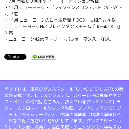
・7月 有名ＤＪ全米ツアー オーディション合格
・11月 ニューヨーク・ブレイクダンスコンテスト（ﾊﾞﾄﾙｿﾞｰ
ﾝ）3位
・11月 ニューヨークの日本語新聞「OCS」に紹介される
。 ・ニューヨークNo1ブレイクダンスチーム「Breaks Kru」
所属
・ニューヨーク42stストリートパフォーマンス、好評。
当サイトは、東京のダンススクールTOKYO STEPS ARTSの情
報が満載です。レッスンシステム、スクール内の写真やダン
スイベントの情報はもちろん、教えているダンスインストラ
クターのプロフィールやダンス動画、ダンスレッスンスケジ
ュール（タイムテーブル）、休講代講情報（代講代講情報ペ
ージをご覧ください）を紹介しています。ダンスのジャンル
やレッスン数も豊富で、高田馬場・アニメダンス池袋共通の