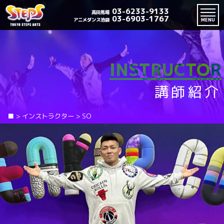
03-6233-9133
高田馬場
03-6903-1767
アニメダンス池袋
MENU
INSTRUCTOR
講師紹介
■
>
インストラクター
>
SO