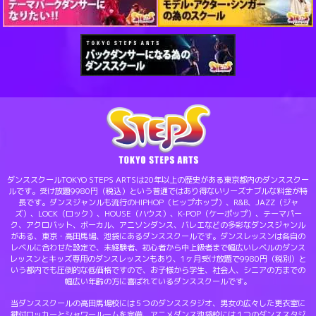
ダンススクールTOKYO STEPS ARTSは20年以上の歴史がある東京都内のダンススクー
ルです。受け放題9980円（税込）という普通ではあり得ないリーズナブルな料金が特
長です。ダンスジャンルも流行のHIPHOP（ヒップホップ）、R&B、JAZZ（ジャ
ズ）、LOCK（ロック）、HOUSE（ハウス）、K-POP（ケーポップ）、テーマパー
ク、アクロバット、ボーカル、アニソンダンス、バレエなどの多彩なダンスジャンル
がある、東京・高田馬場、池袋にあるダンススクールです。ダンスレッスンは各自の
レベルに合わせた設定で、未経験者、初心者から中上級者まで幅広いレベルのダンス
レッスンとキッズ専用のダンスレッスンもあり、1ヶ月受け放題で9980円（税別）と
いう都内でも圧倒的な低価格ですので、お子様から学生、社会人、シニアの方までの
幅広い年齢の方に喜ばれているダンススクールです。
当ダンススクールの高田馬場校には５つのダンススタジオ、男女の広々した更衣室に
鍵付ロッカーとシャワールームを完備、アニメダンス池袋校には１つのダンススタジ