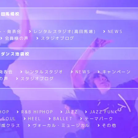
高田馬場校
ト・発表会
レンタルスタジオ(高田馬場)
NEWS
会員様の声
スタジオブログ
ニメダンス池袋校
発表会
レンタルスタジオ
NEWS
キャンペーン
の声
スタジオブログ
HOP
R&B HIPHOP
JAZZ
JAZZ FUNK
SOUL
HEEL
BALLET
テーマパーク
育成クラス
ヴォーカル・ミュージカル
その他