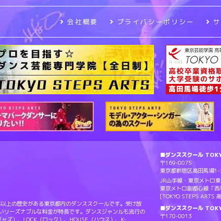
会社概要
プライバシーポリシー
■ダンススクール TOKYO
〒169-0075
東京都新宿区高田馬場1-2
JR山手線・東京メトロ
東京メトロ副都心線「西
[TOKYO STEPS AR
Sは20年以上の歴史がある東京都内のダンススクールです。受け放
■ダンススクール TOKY
ないリーズナブルな料金が特長です。ダンスジャンルも流行の
〒170-0013
（ジャズ）、LOCK（ロック）、HOUSE（ハウス）、K-