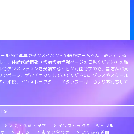
、スクール内の写真やダンスイベントの情報はもちろん、教えている
ル）、休講代講情報（代講代講情報ページをご覧ください）を紹
ルでダンスレッスンを受講することが可能ですので、皆さんが受
ャンペーン。ぜひチェックしてみてください。ダンスやスクール
のご来校、インストラクター・スタッフ一同、心よりお待ちして
RTS
入会・体験・見学
インストラクタージャンル別
ジオ
コラム
お問い合わせ
よくある質問