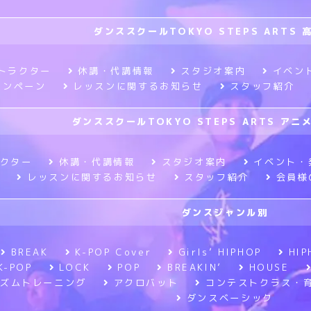
ダンススクールTOKYO STEPS ARTS 
トラクター
休講・代講情報
スタジオ案内
イベン
ャンペーン
レッスンに関するお知らせ
スタッフ紹介
ダンススクールTOKYO STEPS ARTS ア
クター
休講・代講情報
スタジオ案内
イベント・
レッスンに関するお知らせ
スタッフ紹介
会員様
ダンスジャンル別
BREAK
K-POP Cover
Girls’ HIPHOP
HIP
K-POP
LOCK
POP
BREAKIN’
HOUSE
ズムトレーニング
アクロバット
コンテストクラス・
ダンスベーシック