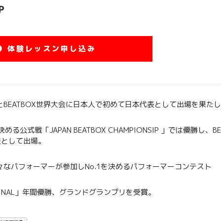
P
体験レッスン申し込み
と
BEATBOX
世界大会に日本人で初めて日本代表として出場を果たし
決める公式戦「
JAPAN BEATBOX CHAMPIONSIP
」では優勝し、
B
表として出場。
々なパフォーマーが参加し
No.1
を決めるパフォーマーコンテスト
INAL
」年間優勝、グランドグランプリを受賞。