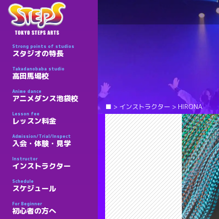
Strong points of studios
スタジオの特長
Takadanobaba studio
高田馬場校
Anime dance
アニメダンス池袋校
■
>
インストラクター
>
HIRONA
Lesson fee
レッスン料金
Admission/Trial/Inspect
入会・体験・見学
Instructor
インストラクター
Schedule
スケジュール
For Beginner
初心者の方へ