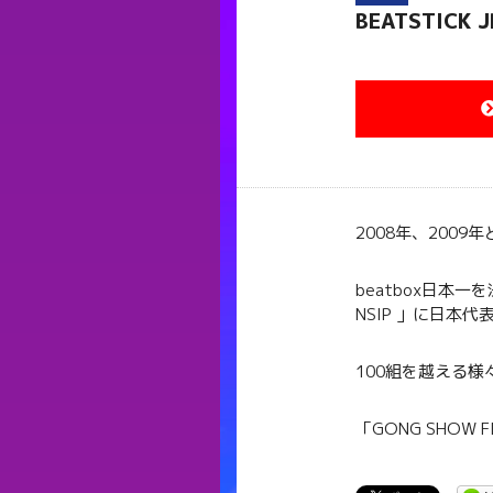
BEATSTICK J
2008
年、
2009
年
beatbox
日本一を
NSIP
」に日本代
100
組を越える様
「
GONG SHOW F