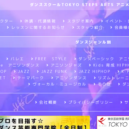
ダンススクールTOKYO STEPS ARTS ア
クター
休講・代講情報
スタジオ案内
イベント・
レッスンに関するお知らせ
スタッフ紹介
会員様
ダンスジャンル別
バレエ
FREE STYLE
ダンスベーシック アニ
tyle アニソンダンス
アニソンジャズ
Kids 育成 HIPH
HOP
JAZZ
JAZZ FUNK
JAZZ HIPHOP
K-
ET
テーマパーク
アニソンダンス
リズムトレー
ヴォーカル・ミュージカル
その他
ダ
会社概要
プライバシーポリシー