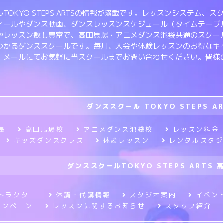
TOKYO STEPS ARTSの情報が満載です。レッスンシステム
ィールやダンス動画、ダンスレッスンスケジュール（タイムテーブ
やレッスン数も豊富で、高田馬場・アニメダンス池袋共通のスクー
つかるダンススクールです。毎月、入会や体験レッスンのお得なキ
、メールにてお気軽に当スクールまでお問い合わせください。皆様
ダンススクール TOKYO STEPS A
長
高田馬場校
アニメダンス池袋校
レッスン料金
キッズダンスクラス
体験レッスン
レンタルスタ
ダンススクールTOKYO STEPS ARTS 
トラクター
休講・代講情報
スタジオ案内
イベン
ャンペーン
レッスンに関するお知らせ
スタッフ紹介