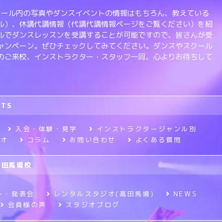
、スクール内の写真やダンスイベントの情報はもちろん、教えている
ル）、休講代講情報（代講代講情報ページをご覧ください）を紹
ルでダンスレッスンを受講することが可能ですので、皆さんが受
ャンペーン。ぜひチェックしてみてください。ダンスやスクール
のご来校、インストラクター・スタッフ一同、心よりお待ちして
RTS
入会・体験・見学
インストラクタージャンル別
ジオ
コラム
お問い合わせ
よくある質問
高田馬場校
ト・発表会
レンタルスタジオ(高田馬場)
NEWS
会員様の声
スタジオブログ