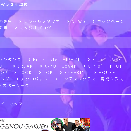
ニメダンス池袋校
発表会
レンタルスタジオ
NEWS
キャンペーン
の声
スタジオブログ
ソンダンス
Freestyle HIPHOP
Slow JAZZ
OP
BREAK
K-POP Cover
Girls’ HIPHOP
POP
LOCK
POP
BREAKIN’
HOUSE
ニング
アクロバット
コンテストクラス・育成クラス
ンスベーシック
サイトマップ