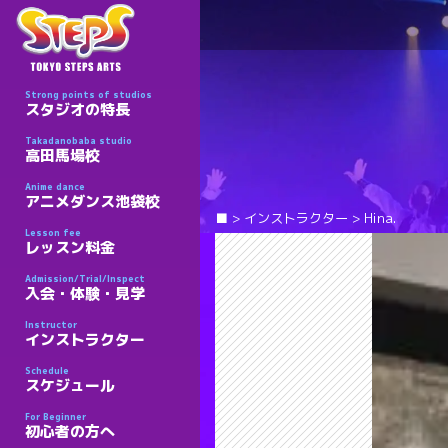
Strong points of studios
スタジオの特長
Takadanobaba studio
高田馬場校
Anime dance
アニメダンス池袋校
■
>
インストラクター
>
Hina.
Lesson fee
レッスン料金
Admission/Trial/Inspect
入会・体験・見学
Instructor
インストラクター
Schedule
スケジュール
For Beginner
初心者の方へ