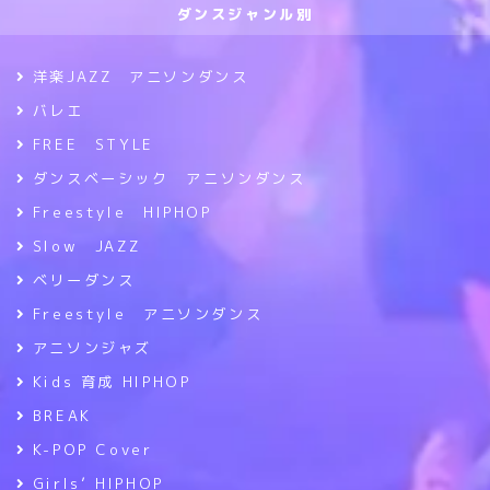
ダンスジャンル別
洋楽JAZZ アニソンダンス
バレエ
FREE STYLE
ダンスベーシック アニソンダンス
Freestyle HIPHOP
Slow JAZZ
ベリーダンス
Freestyle アニソンダンス
アニソンジャズ
Kids 育成 HIPHOP
BREAK
K-POP Cover
Girls’ HIPHOP