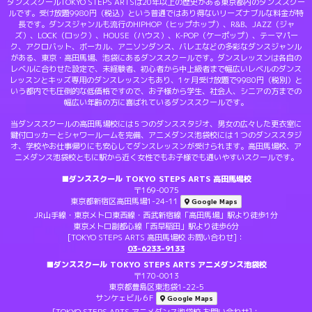
ダンススクールTOKYO STEPS ARTSは20年以上の歴史がある東京都内のダンススクー
ルです。受け放題9980円（税込）という普通ではあり得ないリーズナブルな料金が特
長です。ダンスジャンルも流行のHIPHOP（ヒップホップ）、R&B、JAZZ（ジャ
ズ）、LOCK（ロック）、HOUSE（ハウス）、K-POP（ケーポップ）、テーマパー
ク、アクロバット、ボーカル、アニソンダンス、バレエなどの多彩なダンスジャンル
がある、東京・高田馬場、池袋にあるダンススクールです。ダンスレッスンは各自の
レベルに合わせた設定で、未経験者、初心者から中上級者まで幅広いレベルのダンス
レッスンとキッズ専用のダンスレッスンもあり、1ヶ月受け放題で9980円（税別）と
いう都内でも圧倒的な低価格ですので、お子様から学生、社会人、シニアの方までの
幅広い年齢の方に喜ばれているダンススクールです。
当ダンススクールの高田馬場校には５つのダンススタジオ、男女の広々した更衣室に
鍵付ロッカーとシャワールームを完備、アニメダンス池袋校には１つのダンススタジ
オ、学校やお仕事帰りにも安心してダンスレッスンが受けられます。高田馬場校、ア
ニメダンス池袋校ともに駅から近く女性でもお子様でも通いやすいスクールです。
■ダンススクール TOKYO STEPS ARTS 高田馬場校
〒169-0075
東京都新宿区高田馬場1-24-11
Google Maps
JR山手線・東京メトロ東西線・西武新宿線「高田馬場」駅より徒歩1分
東京メトロ副都心線「西早稲田」駅より徒歩6分
[TOKYO STEPS ARTS 高田馬場校 お問い合わせ]：
03-6233-9133
■ダンススクール TOKYO STEPS ARTS アニメダンス池袋校
〒170-0013
東京都豊島区東池袋1-22-5
サンケェビル６F
Google Maps