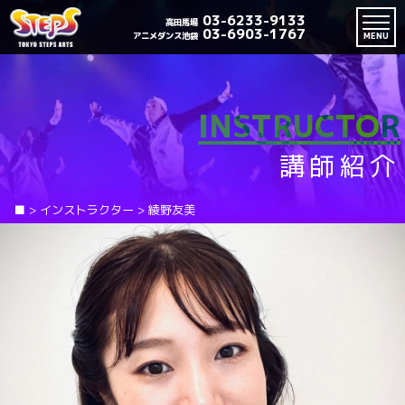
03-6233-9133
高田馬場
03-6903-1767
アニメダンス池袋
MENU
INSTRUCTOR
講師紹介
■
>
インストラクター
>
綾野友美