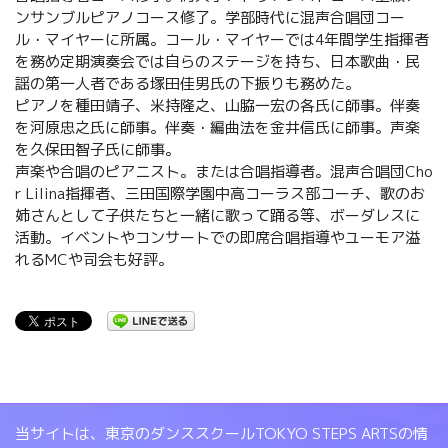
ンサンブルピアノコース修了。学部時代に混声合唱団コー
ル・マイヤーに所属。コール・マイヤーでは4年間学生指揮者
を務め定期演奏会では自らのステージを持ち、日本歌曲・民
謡の第一人者である塚田佳男氏の下振りも務めた。
ピアノを種田靖子、米持隆之、山脇一宏の各氏に師事。伴奏
を河原忠之氏に師事。伴奏・編曲法を金井信氏に師事。声楽
を久保田智子氏に師事。
声楽や合唱のピアニスト。または合唱指導者。混声合唱団Cho
r Lilina指揮者、三田国際学園中高コーラス部コーチ、歌のお
姉さんとして子供たちと一緒に歌って踊る等、ボーダレスに
活動。イベントやコンサートでの即席合唱指導やユーモア溢
れるMCや司会も好評。
当サイトは、東京のダンススクールTOKYO STEPS ARTSの情