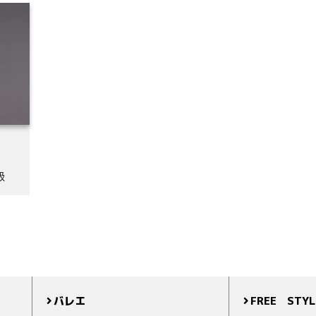
級
バレエ
FREE STYL