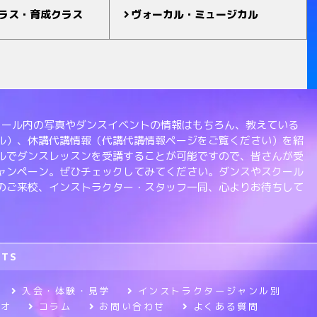
ラス・育成クラス
ヴォーカル・ミュージカル
、スクール内の写真やダンスイベントの情報はもちろん、教えている
ル）、休講代講情報（代講代講情報ページをご覧ください）を紹
ルでダンスレッスンを受講することが可能ですので、皆さんが受
ャンペーン。ぜひチェックしてみてください。ダンスやスクール
のご来校、インストラクター・スタッフ一同、心よりお待ちして
RTS
入会・体験・見学
インストラクタージャンル別
ジオ
コラム
お問い合わせ
よくある質問