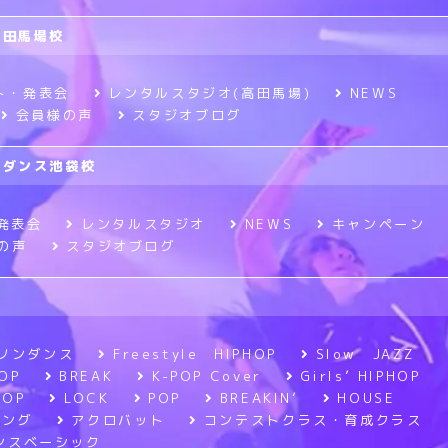
高田馬場校
ト・発表会
レンタルスタジオ(高田馬場)
NEWS
会員様の声
スタジオブログ
ニメダンス池袋校
発表会
レンタルスタジオ
NEWS
キャンペーン
の声
スタジオブログ
ソンダンス
Freestyle HIPHOP
Slow JAZZ
OP
BREAK
K-POP Cover
Girls’ HIPHOP
POP
LOCK
POP
BREAKIN’
HOUSE
ニング
アクロバット
コンテストクラス・育成クラス
ンスベーシック