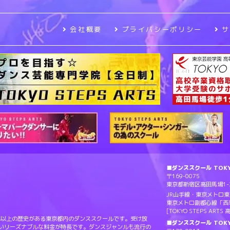
会社概要
プライバシーポリシー
■ダンススクール TOKYO
〒169-0075
東京都新宿区高田馬場1-2
JR山手線・東京メトロ
東京メトロ副都心線「西
[TOKYO STEPS AR
Sは20年以上の歴史がある東京都内のダンススクールです。受け放
■ダンススクール TOKY
ないリーズナブルな料金が特長です。ダンスジャンルも流行の