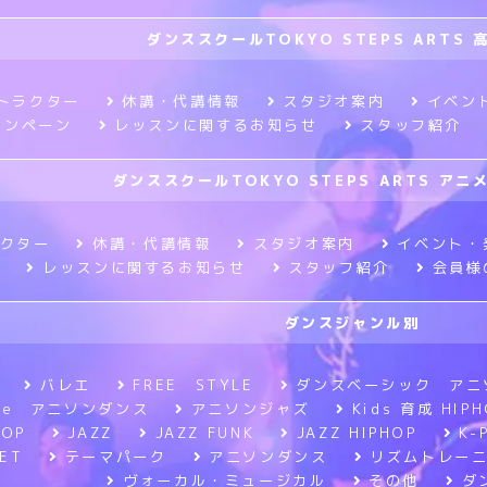
ダンススクールTOKYO STEPS ARTS 
トラクター
休講・代講情報
スタジオ案内
イベン
ャンペーン
レッスンに関するお知らせ
スタッフ紹介
ダンススクールTOKYO STEPS ARTS ア
クター
休講・代講情報
スタジオ案内
イベント・
レッスンに関するお知らせ
スタッフ紹介
会員様
ダンスジャンル別
バレエ
FREE STYLE
ダンスベーシック アニ
tyle アニソンダンス
アニソンジャズ
Kids 育成 HIPH
HOP
JAZZ
JAZZ FUNK
JAZZ HIPHOP
K-
ET
テーマパーク
アニソンダンス
リズムトレー
ヴォーカル・ミュージカル
その他
ダ