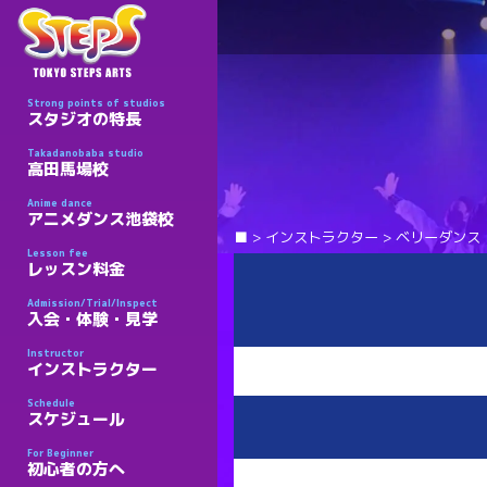
Strong points of studios
スタジオの特長
Takadanobaba studio
高田馬場校
Anime dance
アニメダンス池袋校
■
>
インストラクター
>
ベリーダンス
Lesson fee
レッスン料金
Admission/Trial/Inspect
入会・体験・見学
Instructor
インストラクター
Schedule
スケジュール
For Beginner
初心者の方へ