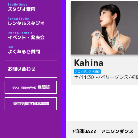
Studio Guide
スタジオ案内
Rental Studio
レンタルスタジオ
Events/Recitals
イベント・発表会
FAQ
よくあるご質問
Kahina
お問い合わせ
アニメダンス池袋校
土/11:30～/ベリーダンス/初
昼間部
ダンス・芸能の専門学校
東京芸能学園高等部
洋楽JAZZ アニソンダンス