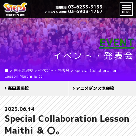
03-6233-9133
高田馬場
03-6903-1767
アニメダンス池袋
MENU
EVENT
イベント・発表会
■
>
高田馬場校
>
イベント・発表会
>
Special Collaboration
Lesson Maithi ＆ 〇。
高田馬場校
アニメダンス池袋校
2023.06.14
Special Collaboration Lesson
Maithi ＆ 〇。