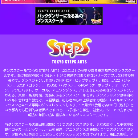
ダンススクールTOKYO STEPS ARTSは20年以上の歴史がある東京都内のダンススクー
ルです。受け放題9980円（税込）という普通ではあり得ないリーズナブルな料金が特
長です。ダンスジャンルも流行のHIPHOP（ヒップホップ）、R&B、JAZZ（ジャ
ズ）、LOCK（ロック）、HOUSE（ハウス）、K-POP（ケーポップ）、テーマパー
ク、アクロバット、ボーカル、アニソンダンス、バレエなどの多彩なダンスジャンル
がある、東京・高田馬場、池袋にあるダンススクールです。ダンスレッスンは各自の
レベルに合わせた設定で、未経験者、初心者から中上級者まで幅広いレベルのダンス
レッスンとキッズ専用のダンスレッスンもあり、1ヶ月受け放題で9980円（税別）と
いう都内でも圧倒的な低価格ですので、お子様から学生、社会人、シニアの方までの
幅広い年齢の方に喜ばれているダンススクールです。
当ダンススクールの高田馬場校には５つのダンススタジオ、男女の広々した更衣室に
鍵付ロッカーとシャワールームを完備、アニメダンス池袋校には１つのダンススタジ
オ、学校やお仕事帰りにも安心してダンスレッスンが受けられます。高田馬場校、ア