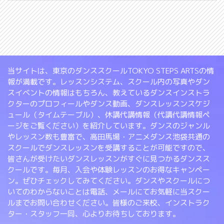
当サイトは、東京のダンススクールTOKYO STEPS ARTSの情
報が満載です。レッスンシステム、スクール内の写真やダン
スイベントの情報はもちろん、教えているダンスインストラ
クターのプロフィールやダンス動画、ダンスレッスンスケジ
ュール（タイムテーブル）、休講代講情報（代講代講情報ペ
ージをご覧ください）を紹介しています。ダンスのジャンル
やレッスン数も豊富で、高田馬場・アニメダンス池袋共通の
スクールでダンスレッスンを受講することが可能ですので、
皆さんが受けたいダンスレッスンがすぐに見つかるダンスス
クールです。毎月、入会や体験レッスンのお得なキャンペー
ン。ぜひチェックしてみてください。ダンスやスクールにつ
いてのわからないことは電話、メールにてお気軽に当スクー
ルまでお問い合わせください。皆様のご来校、インストラク
ター・スタッフ一同、心よりお待ちしております。