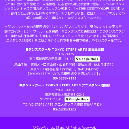
レベルに合わせた設定で、未経験者、初心者から中上級者まで幅広いレベルのダンス
レッスンとキッズ専用のダンスレッスンもあり、1ヶ月受け放題で9980円（税別）と
いう都内でも圧倒的な低価格ですので、お子様から学生、社会人、シニアの方までの
幅広い年齢の方に喜ばれているダンススクールです。
当ダンススクールの高田馬場校には５つのダンススタジオ、男女の広々した更衣室に
鍵付ロッカーとシャワールームを完備、アニメダンス池袋校には１つのダンススタジ
オ、学校やお仕事帰りにも安心してダンスレッスンが受けられます。高田馬場校、ア
ニメダンス池袋校ともに駅から近く女性でもお子様でも通いやすいスクールです。
■ダンススクール TOKYO STEPS ARTS 高田馬場校
〒169-0075
東京都新宿区高田馬場1-24-11
Google Maps
JR山手線・東京メトロ東西線・西武新宿線「高田馬場」駅より徒歩1分
東京メトロ副都心線「西早稲田」駅より徒歩6分
[TOKYO STEPS ARTS 高田馬場校 お問い合わせ]：
03-6233-9133
■ダンススクール TOKYO STEPS ARTS アニメダンス池袋校
〒170-0013
東京都豊島区東池袋1-22-5
サンケェビル６F
Google Maps
[TOKYO STEPS ARTS アニメダンス池袋校 お問い合わせ]：
03-6903-1767
© CopyRights. Steps All Rights Reserved.