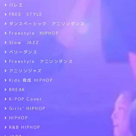
バレエ
FREE STYLE
ダンスベーシック アニソンダンス
Freestyle HIPHOP
Slow JAZZ
ベリーダンス
Freestyle アニソンダンス
アニソンジャズ
Kids 育成 HIPHOP
BREAK
K-POP Cover
Girls’ HIPHOP
HIPHOP
R&B HIPHOP