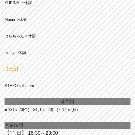
YURINA ⇒休講
Maimi⇒休講
はらちゃん⇒休講
Emily⇒休講
【代講】
STEZO⇒Rintaro
休館日
■ 12月/ 20(金)、
21(土)、28(土)～1月/5(日)
営業時間
【平 日】 16:30～23:00