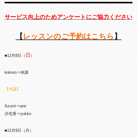
サービス向上のためアンケートにご協力ください
【
レッスンのご予約はこちら
】
日
■12月8
日（
）
kokoro⇒休講
【代講】
Azumi⇒anri
沙也香⇒yukko
■12月9日（月）