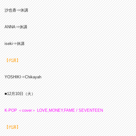
沙也香⇒休講
ANNA⇒休講
iseki⇒休講
【代講】
YOSHIKI⇒Chikayah
■12月10
日
（火）
K-POP ＜cover＞ LOVE,MONEY,FAME / SEVENTEEN
【代講】