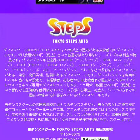
ダンススクールTOKYO STEPS ARTSは20年以上の歴史がある東京都内のダンススクー
ルです。受け放題9980円（税込）という普通ではあり得ないリーズナブルな料金が特
長です。ダンスジャンルも流行のHIPHOP（ヒップホップ）、R&B、JAZZ（ジャ
ズ）、LOCK（ロック）、HOUSE（ハウス）、K-POP（ケーポップ）、テーマパー
ク、アクロバット、ボーカル、アニソンダンス、バレエなどの多彩なダンスジャンル
がある、東京・高田馬場、池袋にあるダンススクールです。ダンスレッスンは各自の
レベルに合わせた設定で、未経験者、初心者から中上級者まで幅広いレベルのダンス
レッスンとキッズ専用のダンスレッスンもあり、1ヶ月受け放題で9980円（税別）と
いう都内でも圧倒的な低価格ですので、お子様から学生、社会人、シニアの方までの
幅広い年齢の方に喜ばれているダンススクールです。
当ダンススクールの高田馬場校には５つのダンススタジオ、男女の広々した更衣室に
鍵付ロッカーとシャワールームを完備、アニメダンス池袋校には１つのダンススタジ
オ、学校やお仕事帰りにも安心してダンスレッスンが受けられます。高田馬場校、ア
ニメダンス池袋校ともに駅から近く女性でもお子様でも通いやすいスクールです。
■ダンススクール TOKYO STEPS ARTS 高田馬場校
〒169-0075
東京都新宿区高田馬場1-24-11
Google Maps