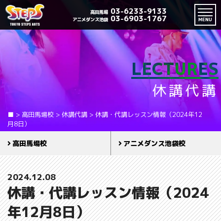
03-6233-9133
高田馬場
03-6903-1767
アニメダンス池袋
MENU
LECTURES
休講代講
■
>
高田馬場校
>
休講代講
>
休講・代講レッスン情報（2024年12
月8日）
高田馬場校
アニメダンス池袋校
2024.12.08
休講・代講レッスン情報（2024
年12月8日）